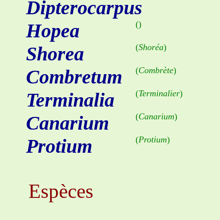
Dipterocarpus
(
)
Hopea
(
Shoréa
)
Shorea
(
Combrète
)
Combretum
(
Terminalier
)
Terminalia
(
Canarium
)
Canarium
(
Protium
)
Protium
Espèces