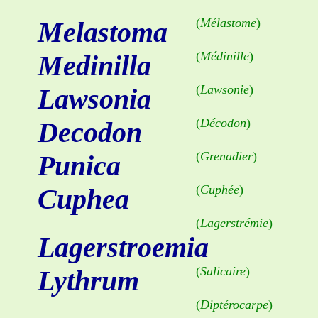
(
Mélastome
)
Melastoma
(
Médinille
)
Medinilla
(
Lawsonie
)
Lawsonia
(
Décodon
)
Decodon
(
Grenadier
)
Punica
(
Cuphée
)
Cuphea
(
Lagerstrémie
)
Lagerstroemia
(
Salicaire
)
Lythrum
(
Diptérocarpe
)