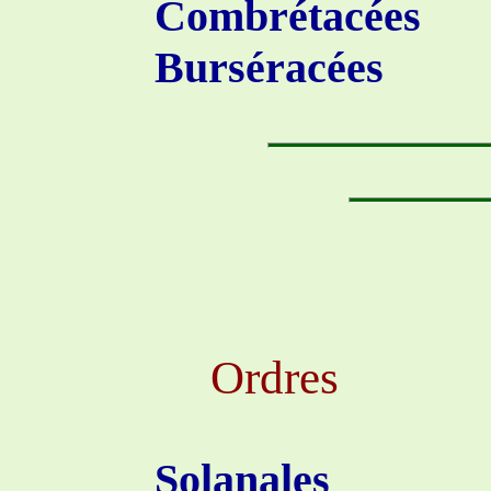
Combrétacées
Burséracées
Ordres
Solanales