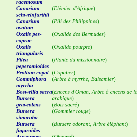
racemosum
Canarium
(
Elémier d'Afrique
)
schweinfurthii
Canarium
(
Pili des Philippines
)
ovatum
Oxalis pes-
(
Oxalide des Bermudes
)
caprae
Oxalis
(
Oxalide pourpre
)
triangularis
Pilea
(
Plante du missionnaire
)
peperomioides
Protium copal
(
Copalier
)
Commiphora
(
Arbre à myrrhe, Balsamier
)
myrrha
Boswellia sacra
(
Encens d'Oman, Arbre à encens de la
Bursera
arabique
)
graveolens
(
Bois sacré
)
Bursera
(
Gommier rouge
)
simaruba
Bursera
(
Bursère odorant, Arbre éléphant
)
fagaroides
Aucoumea
(
Okoumé
)