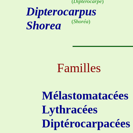
(
Diptérocarpe
)
Dipterocarpus
(
Shoréa
)
Shorea
Familles
Mélastomatacées
Lythracées
Diptérocarpacées