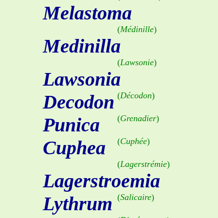
Melastoma
(
Médinille
)
Medinilla
(
Lawsonie
)
Lawsonia
(
Décodon
)
Decodon
(
Grenadier
)
Punica
(
Cuphée
)
Cuphea
(
Lagerstrémie
)
Lagerstroemia
(
Salicaire
)
Lythrum