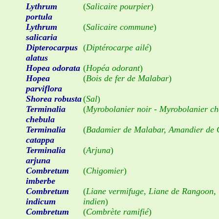
Lythrum
(
Salicaire pourpier
)
portula
Lythrum
(
Salicaire commune
)
salicaria
Dipterocarpus
(
Diptérocarpe ailé
)
alatus
Hopea odorata
(
Hopéa odorant
)
Hopea
(
Bois de fer de Malabar
)
parviflora
Shorea robusta
(
Sal
)
Terminalia
(
Myrobolanier noir - Myrobolanier ch
chebula
Terminalia
(
Badamier de Malabar, Amandier de
catappa
Terminalia
(
Arjuna
)
arjuna
Combretum
(
Chigomier
)
imberbe
Combretum
(
Liane vermifuge, Liane de Rangoon, 
indicum
indien
)
Combretum
(
Combrète ramifié
)