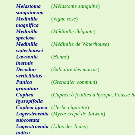
Melastoma
(
Mélastome sanguine
)
sanguineum
Medinilla
(
Vigne rose
)
magnifica
Medinilla
(
Médinille élégante
)
speciosa
Medinilla
(
Médinille de Waterhouse
)
waterhousei
Lawsonia
(
Henné
)
inermis
Decodon
(
Salicaire des marais
)
verticillatus
Punica
(
Grenadier commun
)
granatum
Cuphea
(
Cuphée à feuilles d'hysope, Fausse b
hyssopifolia
Cuphea ignea
(
Herbe cigarette
)
Lagerstroemia
(
Myrte crêpé de Taïwan
)
subcostata
Lagerstroemia
(
Lilas des Indes
)
indica