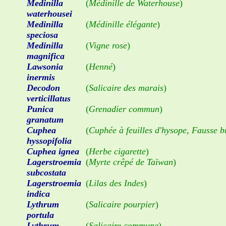
Medinilla
(
Médinille de Waterhouse
)
waterhousei
Medinilla
(
Médinille élégante
)
speciosa
Medinilla
(
Vigne rose
)
magnifica
Lawsonia
(
Henné
)
inermis
Decodon
(
Salicaire des marais
)
verticillatus
Punica
(
Grenadier commun
)
granatum
Cuphea
(
Cuphée à feuilles d'hysope, Fausse b
hyssopifolia
Cuphea ignea
(
Herbe cigarette
)
Lagerstroemia
(
Myrte crêpé de Taïwan
)
subcostata
Lagerstroemia
(
Lilas des Indes
)
indica
Lythrum
(
Salicaire pourpier
)
portula
Lythrum
(
Salicaire commune
)