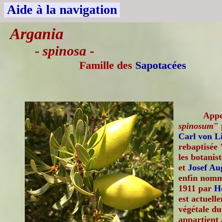
Aide à la navigation
Argania
-
spinosa
-
Famille des
Sapotacées
Appe
spinosum
" 
Carl von L
rebaptisée 
les botanis
et
Josef Au
enfin nom
1911 par
H
est actuell
végétale d
appartient 