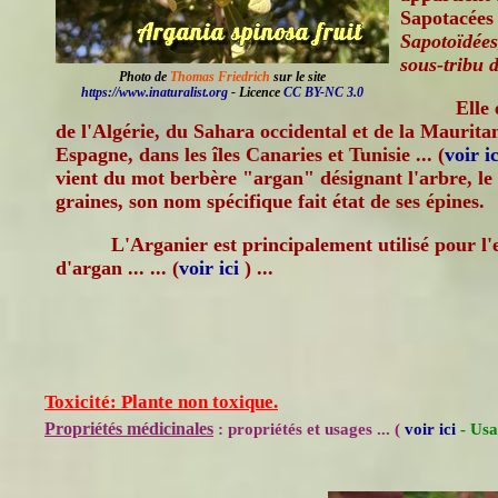
Sapotacées 
Sapotoïdées
sous-tribu 
Photo de
Thomas Friedrich
sur le site
https://www.inaturalist.org
- Licence
CC BY-NC 3.0
Elle
de l'Algérie, du Sahara occidental et de la Mauritan
Espagne, dans les îles Canaries et Tunisie ... (
voir i
vient du mot berbère "argan" désignant l'arbre, le fr
graines, son nom spécifique fait état de ses épines.
L'Arganier est principalement utilisé pour l'e
d'argan ... ... (
voir ici
) ...
Toxicité: Plante non toxique.
Propriétés médicinales
: propriétés et usages ... (
voir ici
- Usa