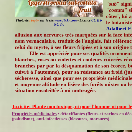
"
sub
" signi
"
costata
" s
côtes', lui 
Photo de
ringtw
sur le site
www.flickr.com
- Licence
CC BY-
le botanist
NC 3.0
Adalbert E
allusion aux nervures très marquées sur la face infé
nom vernaculaire, traduit de l'anglais, fait référenc
celui du myrte, à ses fleurs fripées et à son origine t
Elle est appréciée pour ses qualités ornementa
blanches, roses ou violettes et couleurs cuivrées révé
branches par par la désquamation de son écorce, be
cuivré à l'automne), pour sa résistance au froid (jus
sécheresse, ainsi que pour ses propriétés médicinal
et moyenne altitude en lisère des forêts mixtes ou l
situation ensoleillée à mi-ombragée.
Toxicité: Plante non toxique, ni pour l'homme ni pour l
Propriétés médicinales
: détoxifiantes (fleurs et racines en déc
(paludisme), anti-infectieuses (blessures, morsures).