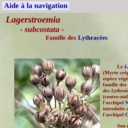
Aide à la navigation
Lagerstroemia
-
subcostata
-
Famille des
Lythracées
Le
L
(Myrte crê
espèce végé
famille des
des Lythroï
(centre-sud
l'archipel
N
introduite 
l'archipel
O
Son 