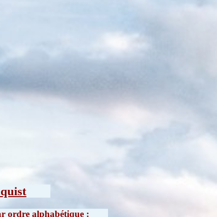
nquist
par ordre alphabétique :