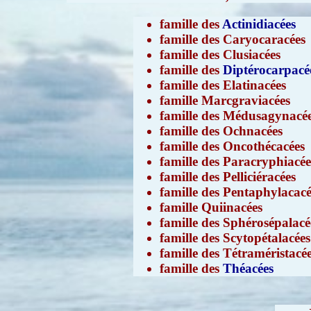
famille des
Actinidiacées
famille des Caryocaracées
famille des Clusiacées
famille des
Diptérocarpacé
famille des Elatinacées
famille Marcgraviacées
famille des Médusagynacé
famille des Ochnacées
famille des Oncothécacées
famille des Paracryphiacée
famille des Pelliciéracées
famille des Pentaphylacacé
famille Quiinacées
famille des Sphérosépalacé
famille des Scytopétalacées
famille des Tétraméristacé
famille des
Théacées