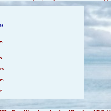
es
es
s
es
es
es