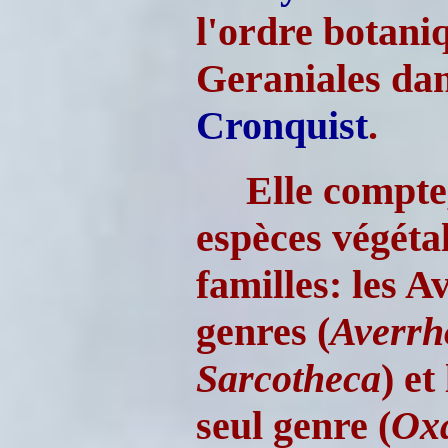
l'ordre botaniq
Geraniales dans
Cronquist
.
Elle compte
espèces végétal
familles: les 
genres (
Averrh
Sarcotheca
) e
seul genre (
Oxa