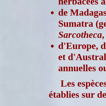
herbacées a
de Madagasc
Sumatra (g
Sarcotheca
,
d'Europe, d
et d'Austra
annuelles ou
Les espèce
établies sur d