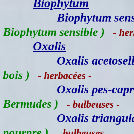
Biophytum
Biophytum sens
Biophytum sensible )
- her
Oxalis
Oxalis acetosel
bois )
- herbacées -
Oxalis pes-cap
Bermudes )
- bulbeuses -
Oxalis triangul
pourpre )
- bulbeuses -