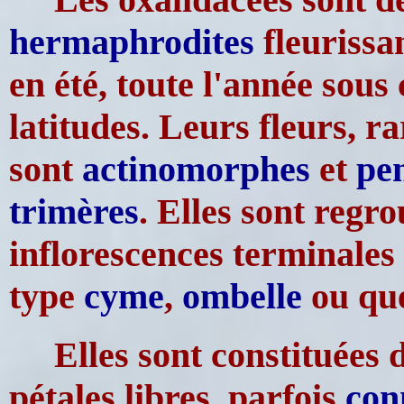
hermaphrodites
fleurissa
en été, toute l'année sous
latitudes. Leurs fleurs, ra
sont
actinomorphes
et
pe
trimères
. Elles sont regr
inflorescences terminales
type
cyme
,
ombelle
ou qu
Elles sont constituées d
pétales libres, parfois
con