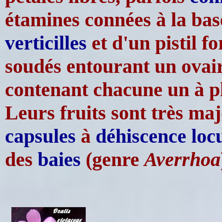
étamines connées à la bas
verticilles
et d'un pistil f
soudés entourant un ovai
contenant chacune un à pl
Leurs fruits sont très ma
capsules
à
déhiscence
loc
des
baies
(genre
Averrhoa