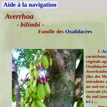
Aide à la navigation
Averrhoa
-
bilimbi
-
Famille des
Oxalidacées
L'
Av
cornichons,
végétale ap
Oxalidacées
Averrhoïdé
(îles des M
introduite 
au sud-est 
centrale (S
du sud (nord
ici
) ...
Son 