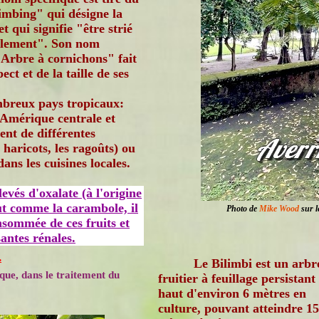
imbing" qui désigne la
t qui signifie "être strié
alement". Son nom
Arbre à cornichons" fait
pect et de la taille de ses
mbreux pays tropicaux:
, Amérique centrale et
nt de différentes
 haricots, les ragoûts) ou
ans les cuisines locales.
vés d'oxalate (à l'origine
ut comme la carambole, il
Photo de
Mike Wood
sur l
sommée de ces fruits et
antes rénales.
.
Le Bilimbi est un arbr
ique, dans le traitement du
fruitier à feuillage persistant
haut d'environ 6 mètres en
culture, pouvant atteindre 15