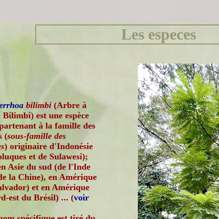
Les especes
errhoa
bilimbi
(Arbre à
 Bilimbi) est une espèce
partenant à la famille des
 (
sous-famille des
es
) originaire d'Indonésie
oluques et de Sulawesi);
en Asie du sud (de l'Inde
de la Chine), en Amérique
alvador) et en Amérique
-est du Brésil) ... (
voir
nom spécifique est tiré du