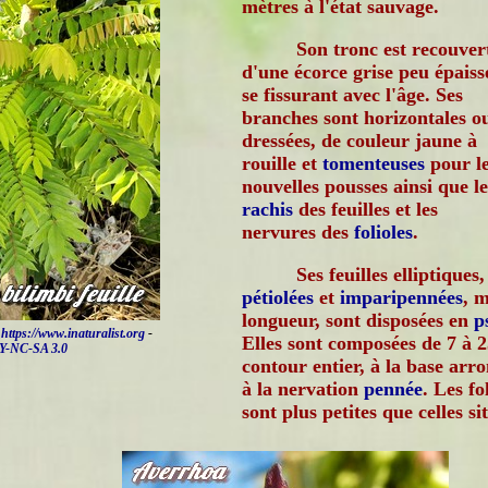
mètres à l'état sauvage.
Son tronc est recouver
d'une écorce grise peu épaiss
se fissurant avec l'âge. Ses
branches sont horizontales o
dressées, de couleur jaune à
rouille et
tomenteuses
pour l
nouvelles pousses ainsi que le
rachis
des feuilles et les
nervures des
folioles
.
Ses feuilles elliptiques,
pétiolées
et
imparipennées
, 
longueur, sont disposées en
p
e
https://www.inaturalist.org
-
Elles sont composées de 7 à 2
Y-NC-SA 3.0
contour entier, à la base arron
à la nervation
pennée
. Les fo
sont plus petites que celles s