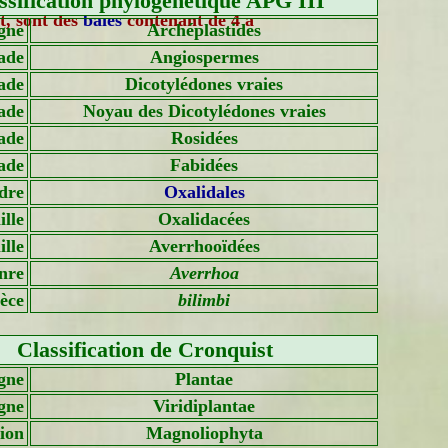
ssification phylogénétique APG III
t, sont des
baies
contenant de 4 à
gne
Archéplastides
ade
Angiospermes
ade
Dicotylédones vraies
ade
Noyau des Dicotylédones vraies
ade
Rosidées
ade
Fabidées
dre
Oxalidales
lle
Oxalidacées
lle
Averrhooïdées
nre
Averrhoa
èce
bilimbi
Classification de Cronquist
gne
Plantae
gne
Viridiplantae
sion
Magnoliophyta