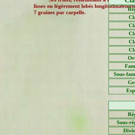
Cla
lisses ou légèrement lobés longitudinalemen
Rè
7 graines par carpelle.
Cl
Cl
Cl
Cl
Cl
Or
Fami
Sous-fami
Ge
Esp
Rè
Sous-rè
Divi