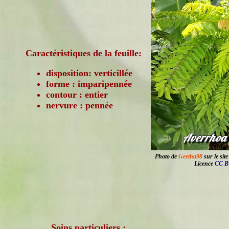
Caractéristiques de la feuille:
disposition: verticillée
forme : imparipennée
contour : entier
nervure : pennée
Photo de
Geetha98
sur le sit
Licence
CC B
Soins particuliers :