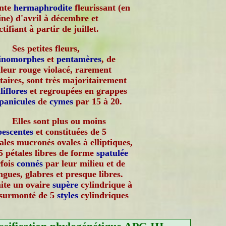
ante
hermaphrodite
fleurissant (en
ne) d'avril à décembre et
ctifiant à partir de juillet.
Ses petites fleurs,
tinomorphes
et
pentamères
, de
leur rouge violacé, rarement
itaires, sont très majoritairement
liflores
et regroupées en grappes
panicules
de
cymes
par 15 à 20.
Elles sont plus ou moins
escentes
et constituées de 5
ales mucronés ovales à elliptiques,
5 pétales libres de forme
spatulée
fois
connés
par leur milieu et de
ongues, glabres et presque libres.
ite un ovaire
supère
cylindrique à
, surmonté de 5
styles
cylindriques
ons par la forme et la couleur,