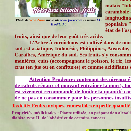
malais "bil
carambole e
longitudin
Photo de
Scott Zona
sur le site
www.flickr.com
- Licence
CC
populaire "
BY-NC 3.0
état de l'as
fruits, ainsi que de leur goût très acide.
L'Arbre à cornichons est cultivé dans de no
sud-est asiatique, Indonésie, Philippines, Australie
Caraïbes, Amérique du sud. Ses fruits s'y consomme
manières, cuits (accompagnant le poisson, le riz, les
crus (en jus ou en confitures) et comme acidifiants d
Attention Prudence: contenant des niveaux éle
de calculs rénaux et pouvant entraîner la mort), to
est vivement recommandé de limiter la quantité con
de ne pas en consommer pour les personnes insuffis
Toxicité: Fruits toxiques, comestibles en petite quantité
Propriétés médicinales
: Plante utilisée, en préparation alcool
diabète type II, de l'obésité et de certains cancers.