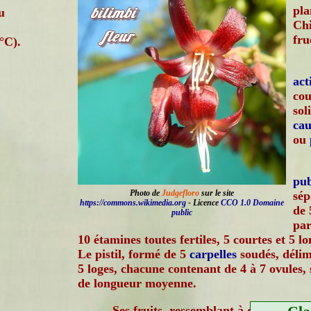
pl
u
Chi
fru
°C).
ac
cou
sol
cau
ou
pub
Photo de
Judgefloro
sur le site
sép
https://commons.wikimedia.org
- Licence
CCO 1.0 Domaine
de 
public
par
10 étamines toutes fertiles, 5 courtes et 5 l
Le pistil, formé de 5
carpelles
soudés, délim
5 loges, chacune contenant de 4 à 7 ovules
de longueur moyenne.
Ses fruits, ressemblant à des cornich