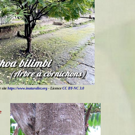
e site
https://www.inaturalist.org
- Licence
CC BY-NC 3.0
e