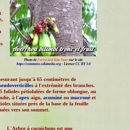
t
e,
u
es
Photo de
Forest and Kim Starr
sur le site
https://commons.wikimedia.org
- Licence
CC BY 3.0
mesurant jusqu'à 65 centimètres de
seudoverticilles
à l'extrémité des branches.
5 folioles pétiolulées de forme oblongue, au
die, à l'
apex
aigu,
acuminé
ou
mucroné
et
lioles situées près de la base de la feuille
ituées vers son sommet.
L'Arbre à cornichons est une