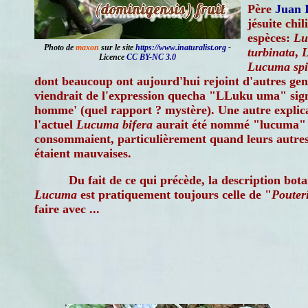
Père
Juan 
jésuite chil
espèces:
Lu
Photo de
maxon
sur le site
https://www.inaturalist.org
-
turbinata
,
L
Licence
CC BY-NC 3.0
Lucuma spi
dont beaucoup ont aujourd'hui rejoint d'autres gen
viendrait de l'expression quecha "LLuku uma" signif
homme' (quel rapport ? mystère). Une autre explicat
l'actuel
Lucuma bifera
aurait été nommé "lucuma" p
consommaient, particulièrement quand leurs autres 
étaient mauvaises.
Du fait de ce qui précède, la description bot
Lucuma
est pratiquement toujours celle de "
Pouter
faire avec ...