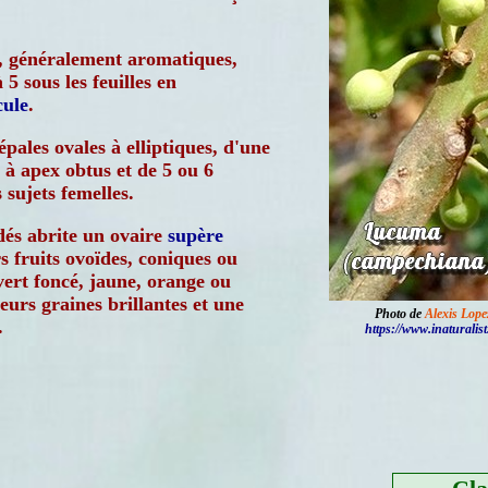
, généralement aromatiques,
 5 sous les feuilles en
cule
.
épales ovales à elliptiques, d'une
à apex obtus et de 5 ou 6
 sujets femelles.
és abrite un ovaire
supère
s fruits ovoïdes, coniques ou
ert foncé, jaune, orange ou
eurs graines brillantes et une
Photo de
Alexis Lop
.
https://www.inaturalist