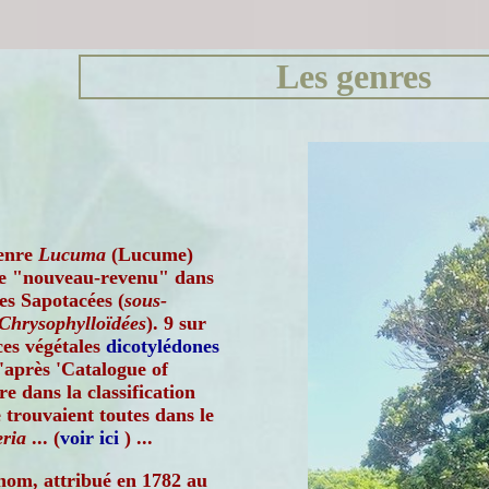
Les genres
enre
Lucuma
(Lucume)
re "nouveau-revenu" dans
des Sapotacées (
sous-
 Chrysophylloïdées
). 9 sur
ces végétales
dicotylédones
d'après 'Catalogue of
re dans la classification
 trouvaient toutes dans le
ria
... (
voir ici
) ...
nom, attribué en 1782 au