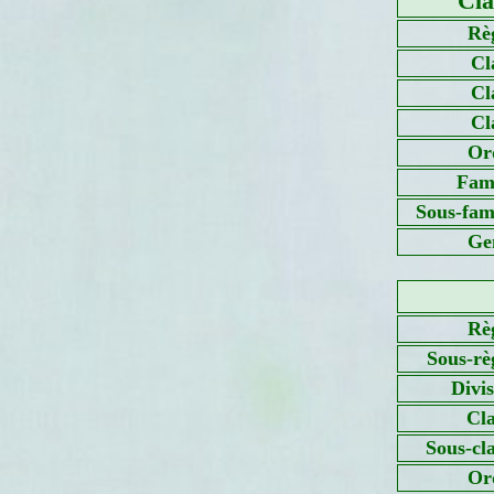
Cla
Rè
Cl
Cl
Cl
Or
Fami
Sous-fami
Ge
Rè
Sous-rè
Divi
Cla
Sous-cl
Or