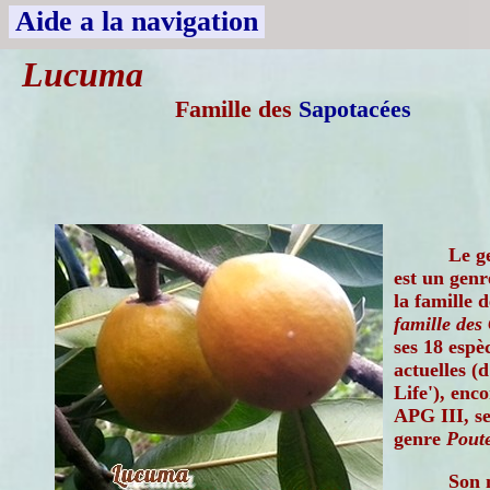
Aide a la navigation
Lucuma
Famille des
Sapotacées
Le g
est un gen
la famille 
famille des
ses 18 espè
actuelles (
Life'), enco
APG III, se
genre
Poute
Son 