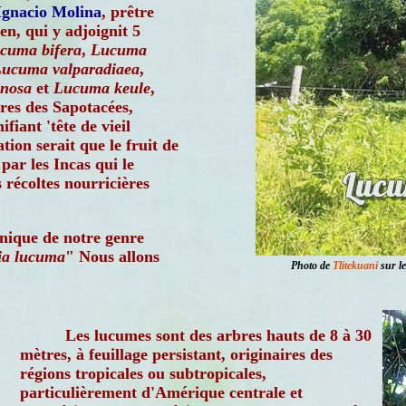
Ignacio Molina
, prêtre
ien, qui y adjoignit 5
cuma bifera
,
Lucuma
ucuma valparadiaea
,
nosa
et
Lucuma keule
,
res des Sapotacées,
iant 'tête de vieil
ion serait que le fruit de
ar les Incas qui le
récoltes nourricières
anique de notre genre
ia lucuma
" Nous allons
Photo de
Tlitekuani
sur le
Les lucumes sont des arbres hauts de 8 à 30
mètres, à feuillage persistant, originaires des
régions tropicales ou subtropicales,
particulièrement d'Amérique centrale et