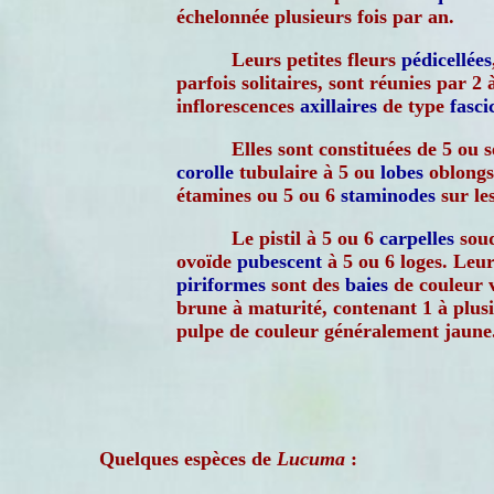
échelonnée plusieurs fois par an.
Leurs petites fleurs
pédicellées
parfois solitaires, sont réunies par 2 à
inflorescences
axillaires
de type
fasci
Elles sont constituées de 5 ou s
corolle
tubulaire à 5 ou
lobes
oblongs 
étamines ou 5 ou 6
staminodes
sur les
Le pistil à 5 ou 6
carpelles
soud
ovoïde
pubescent
à 5 ou 6 loges. Leur
piriformes
sont des
baies
de couleur v
brune à maturité, contenant 1 à plusi
pulpe de couleur généralement jaune
Quelques espèces de
Lucuma
: