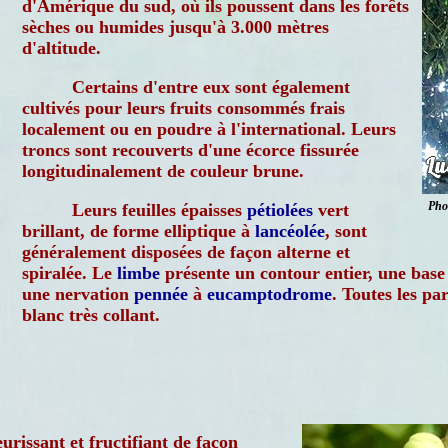
d'Amérique du sud, où ils poussent dans les forêts
sèches ou humides jusqu'à 3.000 mètres
d'altitude.
Certains d'entre eux sont également
cultivés pour leurs fruits consommés frais
localement ou en poudre à l'international. Leurs
troncs sont recouverts d'une écorce fissurée
longitudinalement de couleur brune.
Pho
Leurs feuilles épaisses
pétiolées
vert
brillant, de forme elliptique à
lancéolée
, sont
généralement disposées de façon alterne et
spiralée. Le
limbe
présente un contour entier, une base
une nervation
pennée
à
eucamptodrome
. Toutes les pa
blanc très collant.
eurissant et fructifiant de façon