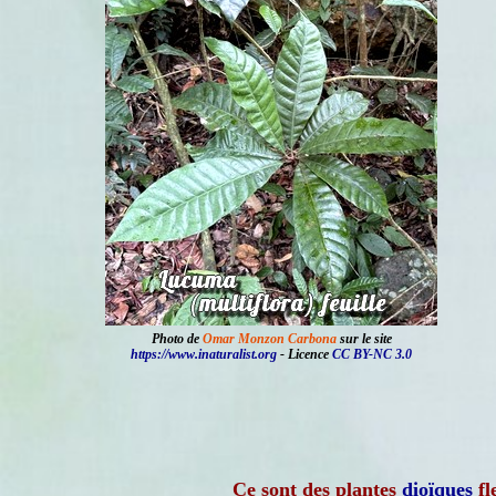
Photo de
Omar Monzon Carbona
sur le site
https://www.inaturalist.org
- Licence
CC BY-NC 3.0
Ce sont des plantes
dioïques
fl