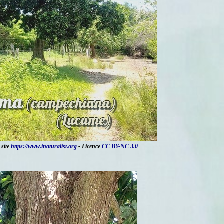
 site
https://www.inaturalist.org
- Licence
CC BY-NC 3.0