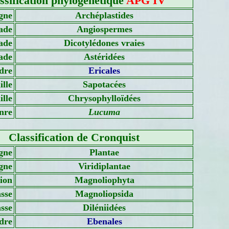
ssification phylogénétique
APG IV
gne
Archéplastides
ade
Angiospermes
ade
Dicotylédones vraies
ade
Astéridées
dre
Ericales
lle
Sapotacées
lle
Chrysophylloïdées
nre
Lucuma
Classification de Cronquist
gne
Plantae
gne
Viridiplantae
sion
Magnoliophyta
sse
Magnoliopsida
asse
Diléniidées
dre
Ebenales