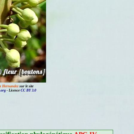
ez Hernandez
sur le site
.org
- Licence
CC BY 3.0