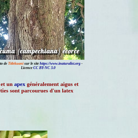
to de
Titlekuani
sur le site
https://www.inaturalist.org
-
Licence
CC BY-NC 3.0
 et un
apex
généralement aigus et
rties sont parcourues d'un latex