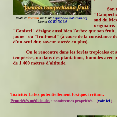
Son 
"Campeche",
Photo de
Reardon
sur le site
https://www.inaturalist.org
-
sud du Mexi
Licence
CC BY-NC 3.0
originaire.
"Canistel" désigne aussi bien l'arbre que son fruit
jaune" ou "fruit-oeuf" (à cause de la consistance de
d'un oeuf dur, saveur sucrée en plus).
On le rencontre dans les forêts tropicales et
tempérées, ou dans des plantations, humides avec p
de 1.400 mètres d'altitude.
Toxicité: Latex potentiellement toxique, irritant.
Propriétés médicinales
: nombreuses propriétés ...(
voir ici
) ...