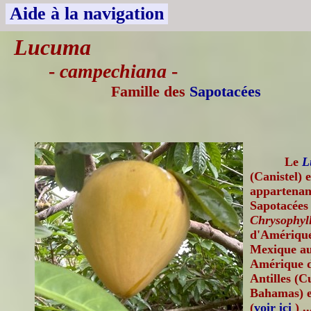
Aide à la navigation
Lucuma
-
campechiana
-
Famille des
Sapotacées
Le
L
(Canistel) 
appartenant
Sapotacées 
Chrysophyl
d'Amérique
Mexique au
Amérique du
Antilles (C
Bahamas) e
(
voir ici
) ..