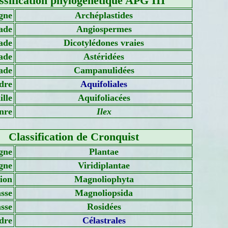
ssification phylogénétique APG III
gne
Archéplastides
ade
Angiospermes
ade
Dicotylédones vraies
ade
Astéridées
ade
Campanulidées
dre
Aquifoliales
lle
Aquifoliacées
nre
Ilex
Classification de Cronquist
gne
Plantae
gne
Viridiplantae
sion
Magnoliophyta
sse
Magnoliopsida
asse
Rosidées
dre
Célastrales