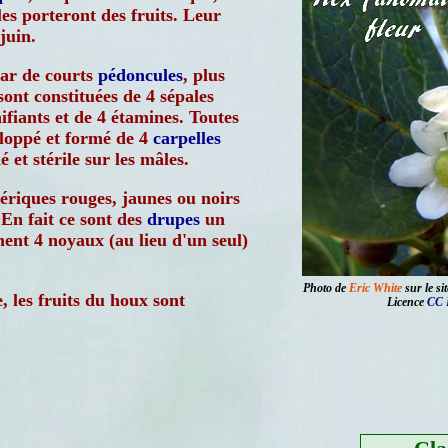
lles porteront des fruits. Leur
juin.
par de courts
pédoncules
, plus
sont constituées de 4 sépales
ifiants et de 4 étamines. Toutes
eloppé et formé de 4
carpelles
é et stérile sur les mâles.
hériques rouges, jaunes ou noirs
 En fait ce sont des
drupes
un
ment 4 noyaux (au lieu d'un seul)
Photo de
Eric White
sur le si
 les fruits du houx sont
Licence
CC 