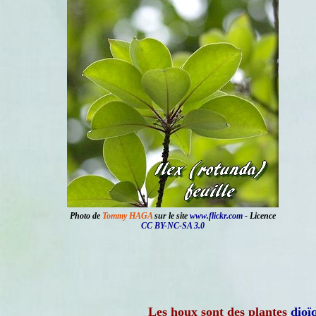
Photo de
Tommy HAGA
sur le site
www.flickr.com
- Licence
CC BY-NC-SA 3.0
Les houx sont des plantes
dioï