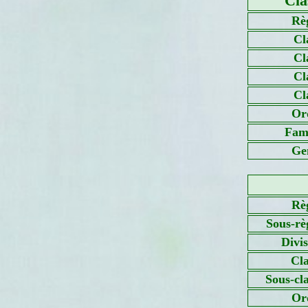
Cla
Rè
Cl
Cl
Cl
Cl
Or
Fami
Ge
Rè
Sous-rè
Divi
Cla
Sous-cl
Or