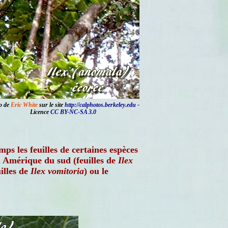
o de
Eric White
sur le site
http://calphotos.berkeley.edu
-
Licence
CC BY-NC-SA 3.0
mps les feuilles de certaines espèces
n Amérique du sud (feuilles de
Ilex
illes de
Ilex vomitoria
) ou le