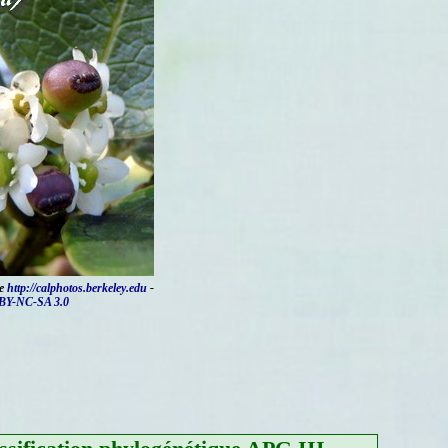
te
http://calphotos.berkeley.edu
-
BY-NC-SA 3.0