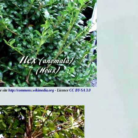
e site
http://commons.wikimedia.org
- Licence
CC BY-SA 3.0