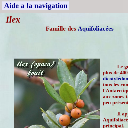
Aide a la navigation
Ilex
Famille des
Aquifoliacées
Le g
plus de 400
dicotylédon
tous les co
l'Antarctiq
aux zones t
peu présent
Il ap
Aquifoliacé
principal.