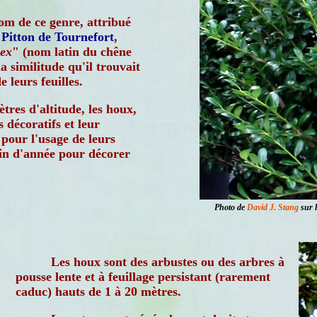
om de ce genre, attribué
 Pitton de Tournefort
,
lex
" (nom latin du chêne
a similitude qu'il trouvait
 leurs feuilles.
res d'altitude, les houx,
s décoratifs et leur
 pour l'usage de leurs
fin d'année pour décorer
Photo de
David J. Stang
sur l
Les houx sont des arbustes ou des arbres à
pousse lente et à feuillage persistant (rarement
caduc) hauts de 1 à 20 mètres.