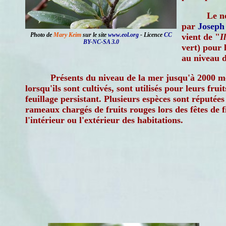
Le n
par
Joseph
Photo de
Mary Keim
sur le site
www.eol.org
- Licence
CC
vient de "
I
BY-NC-SA 3.0
vert) pour l
au niveau de
Présents du niveau de la mer jusqu'à 2000 mèt
lorsqu'ils sont cultivés, sont utilisés pour leurs fruit
feuillage persistant. Plusieurs espèces sont réputées
rameaux chargés de fruits rouges lors des fêtes de 
l'intérieur ou l'extérieur des habitations.