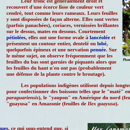
Leur tronc est généralement droit et
recouvert d'une écorce lisse de couleur vert
cendré, tout comme leurs rameaux. Leurs feuilles
y sont disposées de façon alterne. Elles sont vertes
(parfois panachées), coriaces, vernissées brillantes
sur le dessus, mates en dessous. Courtement
pétiolées
, elles ont une forme ovale à
lancéolée
et
présentent un contour entier, dentelé ou
lobé
,
quelquefois épineux et une nervation
pennée
. Sur
le même sujet, on observe fréquemment que les
Phot
feuilles du bas sont garnies de piquants alors que
les feuilles du haut n'en ont pas (probablement
une défense de la plante contre le broutage).
Les populations indigènes utilisent depuis longte
pour confectionner des boissons telles que le "maté" e
paraguariensis
), le "yaupon" en Amérique du nord (feu
"guayusa" en Amazonie (feuilles de
Ilex guayusa
).
ques
, ce qui sous-entend que, si