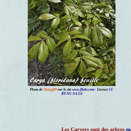
Photo de
Sharpj99
sur le site
www.flickr.com
- Licence
CC
BY-NC-SA 3.0
Les Caryers sont des arbres
m