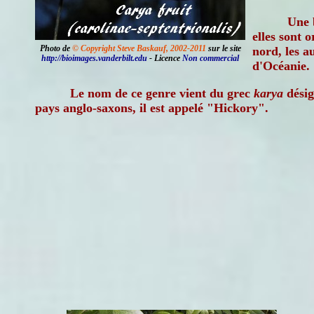
Une 
elles sont 
Photo de
© Copyright Steve Baskauf, 2002-2011
sur le site
nord, les a
http://bioimages.vanderbilt.edu
- Licence
Non commercial
d'Océanie.
Le nom de ce genre vient du grec
karya
désig
pays anglo-saxons, il est appelé "Hickory".