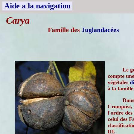
Aide a la navigation
Carya
Famille des
Juglandacées
Le g
compte une 
végétales
d
à la famill
Dans 
Cronquist, 
l'ordre des
celui des 
classificat
III.