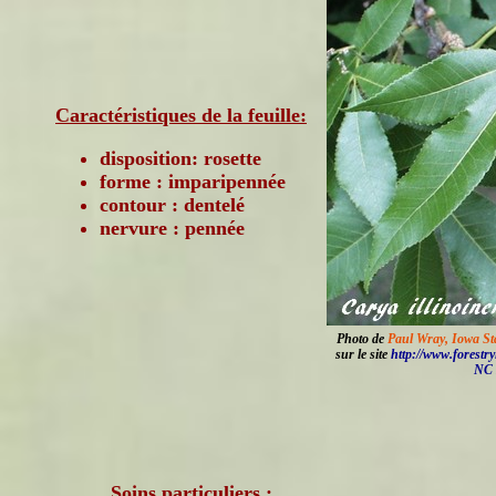
Caractéristiques de la feuille:
disposition: rosette
forme : imparipennée
contour : dentelé
nervure : pennée
Photo de
Paul Wray, Iowa St
sur le site
http://www.forestr
NC 
Soins particuliers :