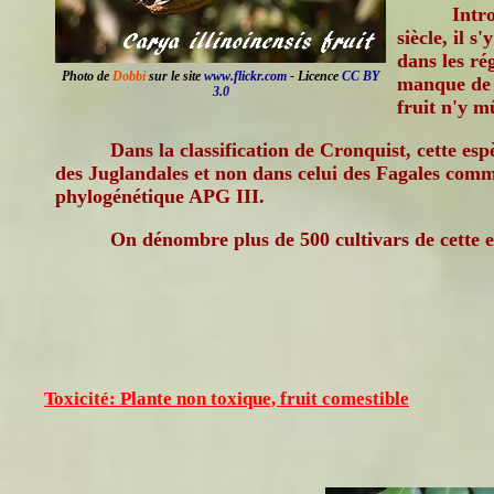
Intr
siècle, il s
dans les ré
Photo de
Dobbi
sur le site
www.flickr.com
- Licence
CC BY
manque de 
3.0
fruit n'y m
Dans la classification de Cronquist, cette esp
des Juglandales et non dans celui des Fagales comme
phylogénétique APG III.
On dénombre plus de 500 cultivars de cette e
Toxicité: Plante non toxique, fruit comestible