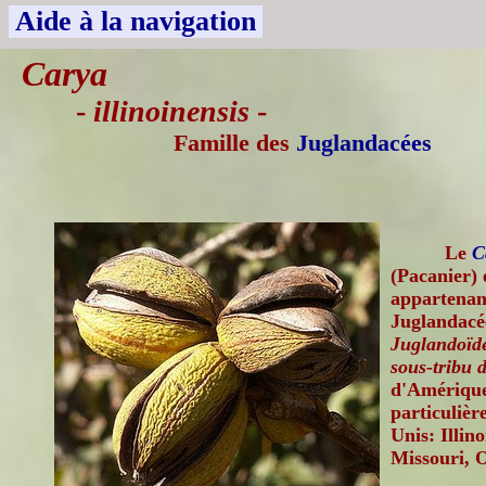
Aide à la navigation
Carya
-
illinoinensis
-
Famille des
Juglandacées
Le
C
(Pacanier) 
appartenant
Juglandacé
Juglandoïdé
sous-tribu 
d'Amérique
particulièr
Unis: Illin
Missouri, 