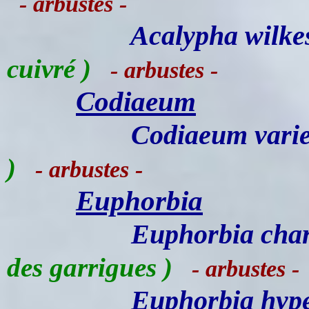
- arbustes -
Acalypha wilke
cuivré )
- arbustes -
Codiaeum
Codiaeum vari
)
- arbustes -
Euphorbia
Euphorbia char
des garrigues )
- arbustes -
Euphorbia hype