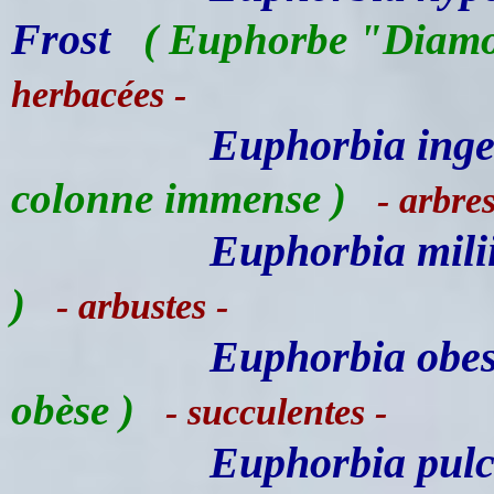
Frost
( Euphorbe "Diamo
herbacées -
Euphorbia ing
colonne immense )
- arbres
Euphorbia mili
)
- arbustes -
Euphorbia obe
obèse )
- succulentes -
Euphorbia pul