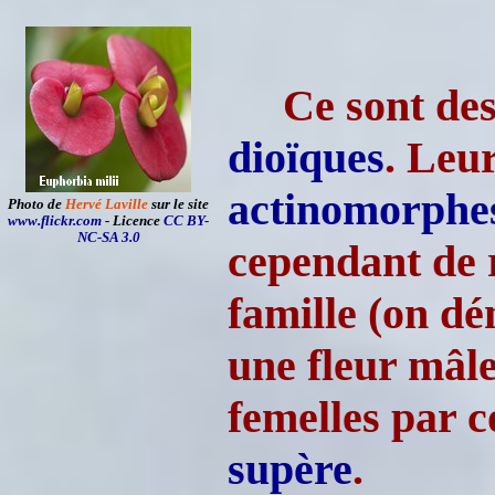
Ce sont de
dioïques
. Leu
actinomorphe
Photo de
Hervé Laville
sur le site
www.flickr.com
- Licence
CC BY-
NC-SA 3.0
cependant de 
famille (on d
une fleur mâle
femelles par c
supère
.