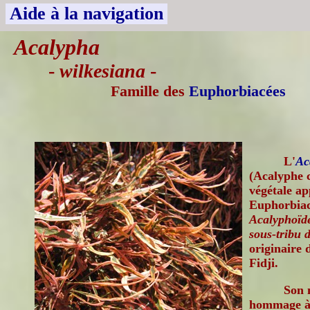
Aide à la navigation
Acalypha
-
wilkesiana
-
Famille des
Euphorbiacées
L'
Ac
(Acalyphe c
végétale ap
Euphorbiac
Acalyphoïdé
sous-tribu 
originaire d
Fidji.
Son 
hommage à l