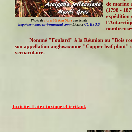
de marine 
(1798 - 187
expédition 
Photo de
Forest & Kim Starr
sur le site
l'Antarctiq
http://www.starrenvironmental.com
- Licence
CC BY 3.0
nombreuses 
Nommé "Foulard" à la Réunion ou "Bois roug
son appellation anglosaxonne "Copper leaf plant" q
vernaculaire.
Toxicité: Latex toxique et irritant.