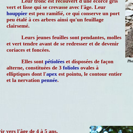
Leur tronc est recouvert d'une écorce gris
vert et lisse qui se crevasse avec l'âge. Leur
houppier
est peu ramifié, ce qui conserve un port
peu étalé à ces arbres ainsi qu'un feuillage
clairsemé.
Leurs jeunes feuilles sont pendantes, molles
et vert tendre avant de se redresser et de devenir
coriaces et foncées.
Elles sont
pétiolées
et disposées de façon
Pho
alterne, constituées de 3
folioles
ovales à
elliptiques dont l'
apex
est pointu, le contour entier
et la nervation
pennée
.
r vers l'âge de 4 à 5 ans.