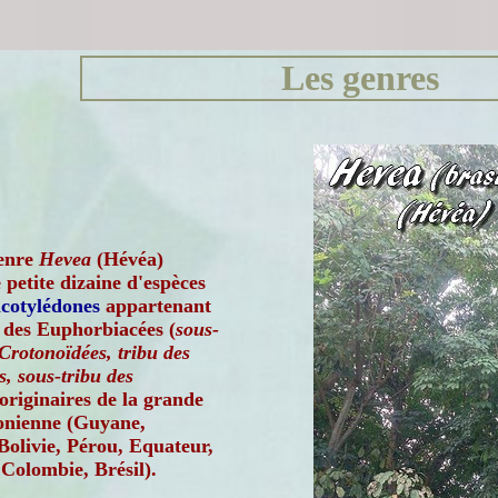
Les genres
enre
Hevea
(Hévéa)
petite dizaine d'espèces
icotylédones
appartenant
e des Euphorbiacées (
sous-
 Crotonoïdées, tribu des
, sous-tribu des
 originaires de la grande
onienne (Guyane,
olivie, Pérou, Equateur,
Colombie, Brésil).