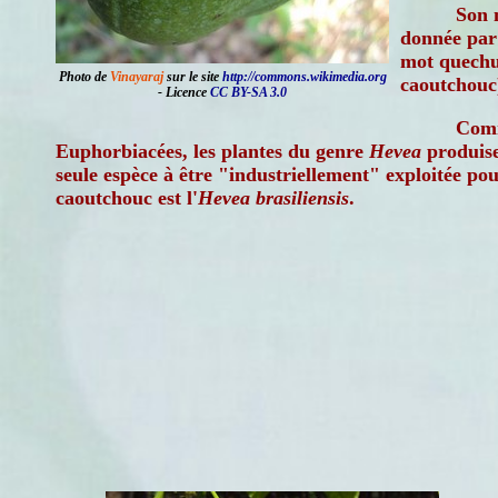
Son 
donnée par 
mot quechu
Photo de
Vinayaraj
sur le site
http://commons.wikimedia.org
caoutchouc
- Licence
CC BY-SA 3.0
Comm
Euphorbiacées, les plantes du genre
Hevea
produisen
seule espèce à être "industriellement" exploitée pou
caoutchouc est l'
Hevea brasiliensis
.