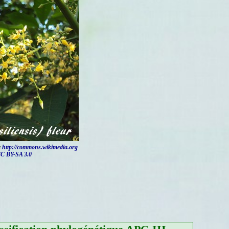
e
http://commons.wikimedia.org
C BY-SA 3.0