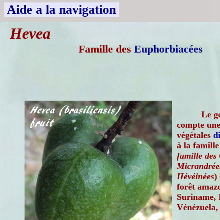
Aide a la navigation
Hevea
Famille des
Euphorbiacées
Le g
compte une 
végétales
d
à la famill
famille des
Micrandrées
Hévéinées
)
forêt amaz
Suriname, B
Vénézuela, 