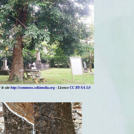
 le site
http://commons.wikimedia.org
- Licence
CC BY-SA 3.0