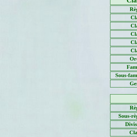
Cla
Rè
Cl
Cl
Cl
Cl
Cl
Or
Fami
Sous-fami
Ge
Rè
Sous-rè
Divi
Cla