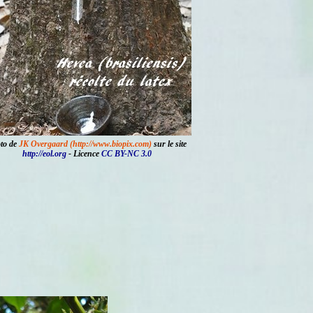
to de
JK Overgaard (http://www.biopix.com)
sur le site
http://eol.org
- Licence
CC BY-NC 3.0