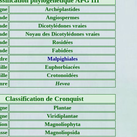
ssification phylogénétique APG III
gne
Archéplastides
ade
Angiospermes
ade
Dicotylédones vraies
ade
Noyau des Dicotylédones vraies
ade
Rosidées
ade
Fabidées
dre
Malpighiales
lle
Euphorbiacées
lle
Crotonoïdées
nre
Hevea
Classification de Cronquist
gne
Plantae
gne
Viridiplantae
sion
Magnoliophyta
sse
Magnoliopsida