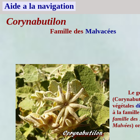
Aide a la navigation
Corynabutilon
Famille des
Malvacées
Le g
(Corynabut
végétales
d
à la famill
famille des
Malvées
) o