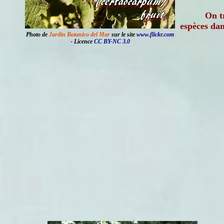
On t
espèces dan
Photo de
Jardin Botanico del Mar
sur le site
www.flickr.com
- Licence
CC BY-NC 3.0