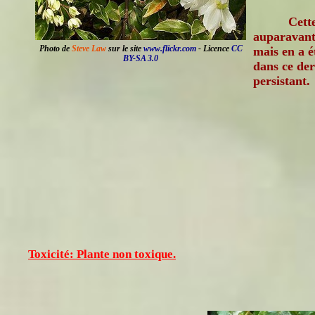
Cette
auparavant
Photo de
Steve Law
sur le site
www.flickr.com
- Licence
CC
mais en a é
BY-SA 3.0
dans ce der
persistant.
Toxicité: Plante non toxique.