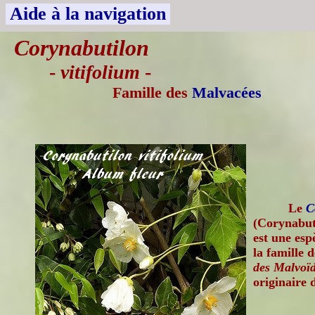
Aide à la navigation
Corynabutilon
-
vitifolium
-
Famille des
Malvacées
Le
C
(Corynabuti
est une esp
la famille 
des Malvoïd
originaire 