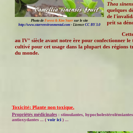
Thea sinens
quelques dé
de l'invali
Photo de
Forest & Kim Starr
sur le site
prit sa dén
http://www.starrenvironmental.com
- Licence
CC BY 3.0
Cette
au IV° siècle avant notre ère pour confectionner le t
cultivé pour cet usage dans la plupart des régions t
du monde.
Toxicité: Plante non toxique.
Propriétés médicinales
: stimulantes, hypocholestérolémiantes
antioxydantes ... (
voir ici
) ...