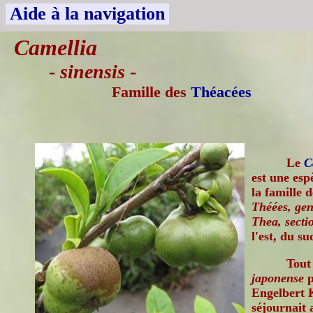
Aide à la navigation
Camellia
-
sinensis
-
Famille des
Théacées
Le
C
est une esp
la famille 
Théées, gen
Thea, secti
l'est, du su
Tout
japonense
p
Engelbert K
séjournait 