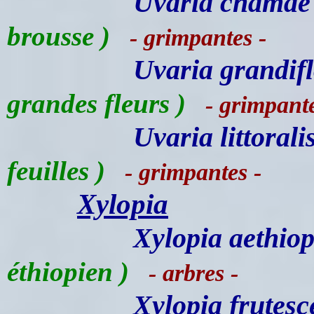
Uvaria chamae
brousse )
- grimpantes -
Uvaria grandif
grandes fleurs )
- grimpante
Uvaria littorali
feuilles )
- grimpantes -
Xylopia
Xylopia aethiop
éthiopien )
- arbres -
Xylopia frutesc