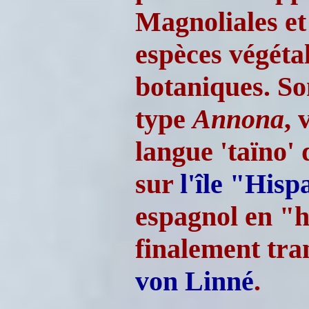
Magnoliales e
espèces végéta
botaniques. S
type
Annona
, 
langue 'taïno' d
sur
l'île "Hisp
espagnol en "
finalement tr
von Linné
.