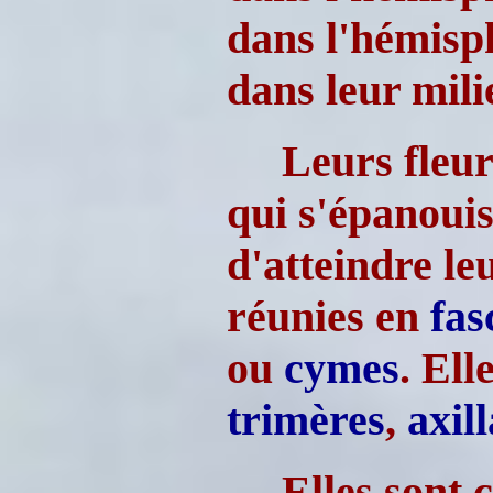
dans l'hémisph
dans leur mili
Leurs fleu
qui s'épanouis
d'atteindre le
réunies en
fas
ou
cymes
. Ell
trimères
,
axill
Elles sont 