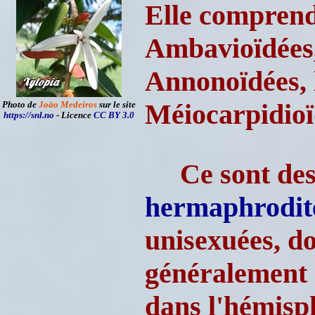
Elle comprend 
Ambavioïdées,
Annonoïdées, 
Méiocarpidioï
Photo de
Joäo Medeiros
sur le site
https://snl.no
- Licence
CC BY 3.0
Ce sont de
hermaphrodit
unisexuées, do
généralement 
dans l'hémisp