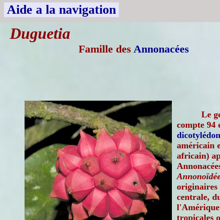
Aide a la navigation
Duguetia
Famille des
Annonacées
Le g
compte 94 e
dicotylédon
américain e
africain) a
Annonacées
Annonoïdées
originaires
centrale, d
l'Amérique 
tropicales o