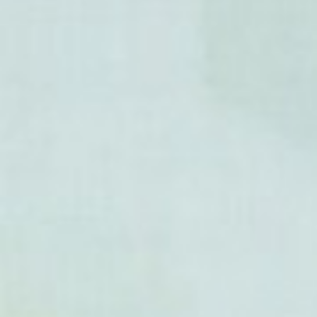
- Duguetia gentryi
- Duguetia glabriuscula
- Duguetia granvilleana
- Duguetia guianensis
- Duguetia hadrantha
- Duguetia inconspicua
- Duguetia lanceolata
- Duguetia latifolia
- Duguetia lepidota
- Duguetia longicuspis
- Duguetia lucida Ur
- b. Duguetia macrocalyx
- Duguetia macrophylla
- Duguetia magnolioidea
- Duguetia manausensis
- Duguetia marcgraviana