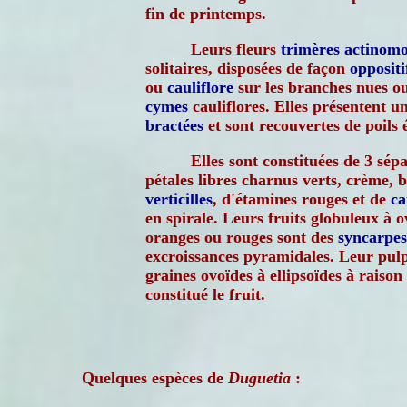
fin de printemps.
Leurs fleurs
trimères
actinom
solitaires, disposées de façon
oppositi
ou
cauliflore
sur les branches nues ou 
cymes
cauliflores. Elles présentent u
bractées
et sont recouvertes de poils é
Elles sont constituées de 3 sépa
pétales libres charnus verts, crème, 
verticilles
, d'étamines rouges et de
ca
en spirale. Leurs fruits globuleux à o
oranges ou rouges sont des
syncarpes
excroissances pyramidales. Leur pulp
graines ovoïdes à ellipsoïdes à raison
constitué le fruit.
Quelques espèces de
Duguetia
: