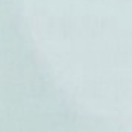
- Duguetia spixiana
- Duguetia staudtii
- Duguetia stelechantha
- Duguetia stenantha
- Duguetia subcordata
- Duguetia sulcosa
- Duguetia surinamensis
- Duguetia tenuis
- Duguetia tobagensis
- Duguetia trunciflora
- Duguetia tuberculata
- Duguetia ulei
- Duguetia uniflora
- Duguetia vallicola
- Duguetia vaupesana
- Duguetia venezuelana