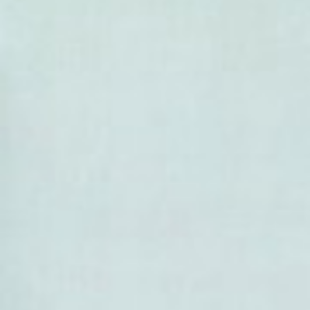
- Duguetia pycnastera
- Duguetia quitarensis
- Duguetia restingae
- Duguetia reticulata
- Duguetia riberensis
- Duguetia riedeliana
- Duguetia rigida
- Duguetia rionegrensis
- Duguetia riparia Huber Dugu
- Duguetia ruboides
- Duguetia salicifolia
- Duguetia sancticaroli
- Duguetia schulzii
- Duguetia scottmorii
- Duguetia sessilis
- Duguetia sooretamae