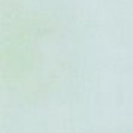
- Duguetia megalocarpa
- Duguetia megalophylla
- Duguetia microphylla
- Duguetia moricandiana
- Duguetia négligée
- Duguetia nitida
- Duguetia oblancéolata
- Duguetia oblongifolia
- Duguetia odorata
- Duguetia oligocarpa
- Duguetia panamensis
- Duguetia paraensis
- Duguetia pauciflora
- Duguetia peruviana
- . Duguetia phaeoclados
- Duguetia pohliana