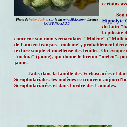
certains av
Son 
Photo de
Valter Jacinto
sur le site
www.flickr.com
- Licence
Hippolyte 
CC BY-NC-SA 3.0
du latin "
la pilosité 
concerne son nom vernaculaire "Molène" ("Mullein" 
de l'ancien français "moleine", probablement déri
texture souple et moelleuse des feuilles. On évoque 
"melina" (jaune), qui donne le breton "melen", pou
jaune.
Jadis dans la famille des Verbascacées et dan
Scrophulariales, les molènes se trouvent aujourd'hu
Scrophulariacées et dans l'ordre des Lamiales.