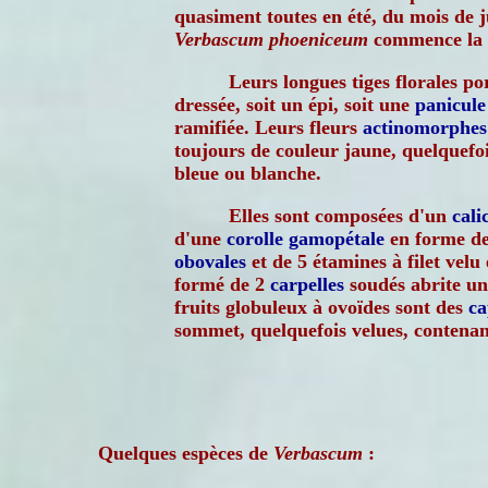
quasiment toutes en été, du mois de j
Verbascum phoeniceum
commence la s
Leurs longues tiges florales po
dressée, soit un épi, soit une
panicule
ramifiée. Leurs fleurs
actinomorphes
toujours de couleur jaune, quelquefoi
bleue ou blanche.
Elles sont composées d'un
cali
d'une
corolle
gamopétale
en forme de
obovales
et de 5 étamines à filet velu
formé de 2
carpelles
soudés abrite u
fruits globuleux à ovoïdes sont des
ca
sommet, quelquefois velues, contena
Quelques espèces de
Verbascum
: