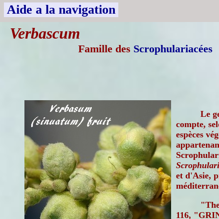
Aide a la navigation
Verbascum
Famille des
Scrophulariacées
Le g
compte, se
espèces vég
appartenant
Scrophulari
Scrophulari
et d'Asie, 
méditerran
"The
116, "GRI