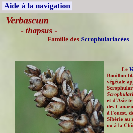
Aide à la navigation
Verbascum
-
thapsus
-
Famille des
Scrophulariacées
Le
V
Bouillon-bl
végétale ap
Scrophulari
Scrophulari
et d'Asie t
des Canarie
à l'ouest, 
Sibérie au 
ou à la Chi