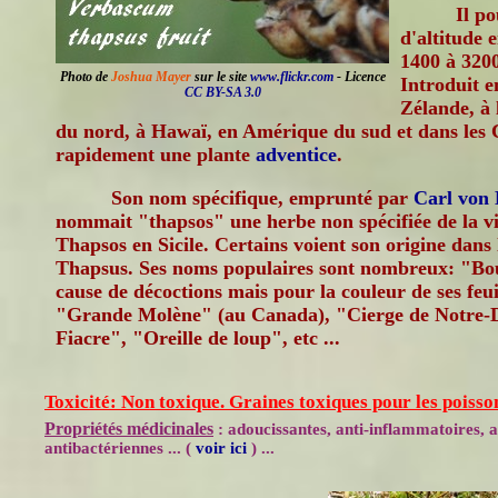
Il p
d'altitude 
1400 à 320
Photo de
Joshua Mayer
sur le site
www.flickr.com
- Licence
Introduit e
CC BY-SA 3.0
Zélande, à
du nord, à Hawaï, en Amérique du sud et dans les C
rapidement une plante
adventice
.
Son nom spécifique, emprunté par
Carl von 
nommait "thapsos" une herbe non spécifiée de la vi
Thapsos en Sicile. Certains voient son origine dans l
Thapsus. Ses noms populaires sont nombreux: "Bou
cause de décoctions mais pour la couleur de ses feu
"Grande Molène" (au Canada), "Cierge de Notre-
Fiacre", "Oreille de loup", etc ...
Toxicité: Non toxique. Graines toxiques pour les poisso
Propriétés médicinales
: adoucissantes, anti-inflammatoires, a
antibactériennes ... (
voir ici
) ...