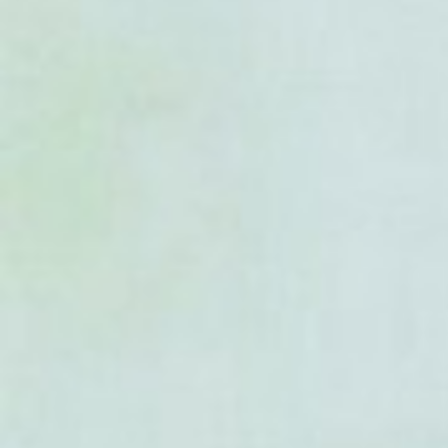
- Urtica neubaueri
- Urtica × oblongata
- Urtica papuana
- Urtica parviflora
- Urtica perconfusa
- Urtica peruviana
- Urtica pilulifera
- Urtica platyphylla
- Urtica portosanctana
- Urtica praetermissa
- Urtica pseudomagellanica
- Urtica rupestris
- Urtica sansibarica
- Urtica simensis
- Urtica spatulata
- Urtica spirealis