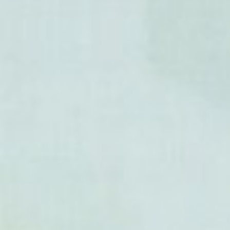
- Urtica kioviensis
- Urtica lalibertadensis
- Urtica laurifolia
- Urtica leptophylla
- Urtica lilloi
- Urtica lobata
- Urtica macbridei
- Urtica magellanica
- Urtica mairei
- Urtica malipoensis
- Urtica masafuerae
- Urtica massaica
- Urtica membranacée
- Urtica membranifolia
- Urtica mexicana
- Urtica morifolia