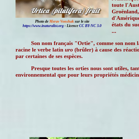
toute l'Aus
Groënland,
d'Amérique
Photo de
Merav Vonshak
sur le site
états du sud
https://www.inaturalist.org
- Licence
CC BY-NC 3.0
...
Son nom français "Ortie", comme son nom l
racine le verbe latin
uro
(brûler) à cause des réacti
par certaines de ses espèces.
Presque toutes les orties nous sont utiles, tan
environnemental que pour leurs propriétés médicinal