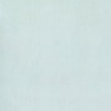
- Urtica stachyoides
- Urtica subincisa
- Urtica sykesii
- Urtica taiwaniana
- Urtica thunbergiana
- Urtica triangularis
- Urtica trichantha
-
Urtica urens
(Ortie brûlante
- Urtica urentivelutina