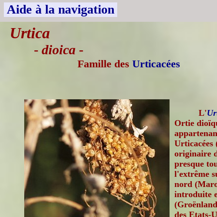
Aide à la navigation
Urtica
-
dioica
-
Famille des
Urticacées
L'
Ur
Ortie dioïq
appartenant
Urticacées 
originaire 
presque tou
l'extrême s
nord (Maroc
introduite
(Groënland,
des Etats-U