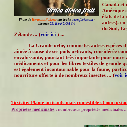
Canada et d
Amérique d
états de la
Photo de
HermannFalkner
sur le site
www.flickr.com
-
autres), en
Licence
CC BY-NC-SA 3.0
du Sud, Ery
Zélande ... (
voir ici
) ...
La Grande ortie, comme les autres espèces d'
aimée à cause de ses poils urticants, considérée c
envahissante, pourtant très importante pour notre 
médicaments et pour les fibres textiles de grande qua
est également incontournable pour la faune, partic
nourriture offerte à de nombreux insectes ... (
voir 
Toxicité: Plante urticante mais comestible et non toxiqu
Propriétés médicinales
: nombreuses propriétés médicinales ..