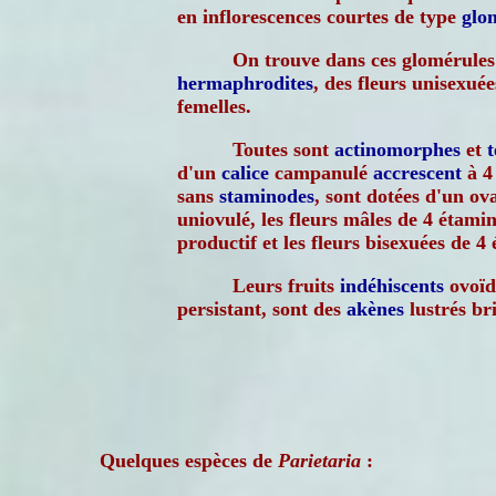
en inflorescences courtes de type
glo
On trouve dans ces glomérules 3
hermaphrodites
, des fleurs unisexuée
femelles.
Toutes sont
actinomorphes
et
d'un
calice
campanulé
accrescent
à 
sans
staminodes
, sont dotées d'un ov
uniovulé, les fleurs mâles de 4 étami
productif et les fleurs bisexuées de 4
Leurs fruits
indéhiscents
ovoïde
persistant, sont des
akènes
lustrés bri
Quelques espèces de
Parietaria
: