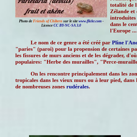
totalité de 
Zélande et 
introduites 
Photo de
Friends of Chiltern
sur le site
www.flickr.com
-
dans le cen
Licence
CC BY-NC-SA 3.0
l'Europe ...
Le nom de ce genre a été créé par
Pline l'An
"paries" (paroi) pour la propension de certaines pa
les fissures de murs anciens et de les dégrader, d'où
populaires: "Herbe des murailles", "Perce-muraill
On les rencontre principalement dans les zo
tropicales dans les vieux murs ou à leur pied, dans
de nombreuses zones
rudérales
.