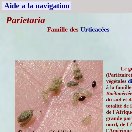
Aide a la navigation
Parietaria
Famille des
Urticacées
Le g
(Pariétaire
végétales
d
à la famille
Boéhmériée
du sud et d
totalité de
de l'Afriqu
grande par
nord, de l'
l'Amérique 