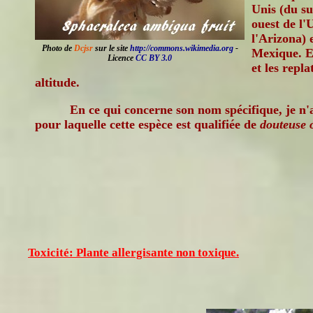
Unis (du su
ouest de l'
l'Arizona) 
Photo de
Dcjsr
sur le site
http://commons.wikimedia.org
-
Mexique. El
Licence
CC BY 3.0
et les repl
altitude.
En ce qui concerne son nom spécifique, je n'a
pour laquelle cette espèce est qualifiée de
douteuse 
Toxicité: Plante allergisante non toxique.