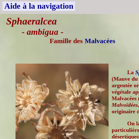
Aide à la navigation
Sphaeralcea
-
ambigua
-
Famille des
Malvacées
La
S
(Mauve du 
argentée or
végétale ap
Malvacées 
Malvoïdées,
originaire
On l
particulièr
désertiques