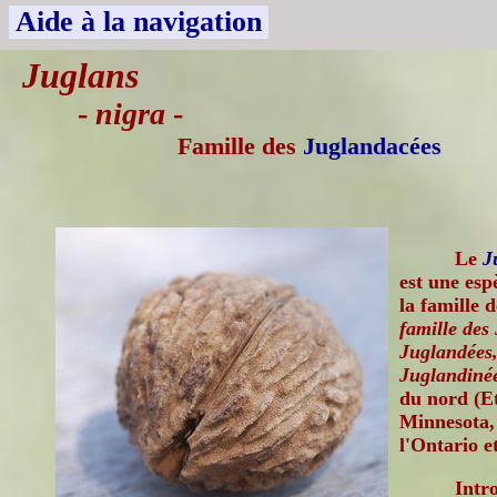
Aide à la navigation
Juglans
-
nigra
-
Famille des
Juglandacées
Le
J
est une esp
la famille 
famille des
Juglandées,
Juglandiné
du nord (E
Minnesota,
l'Ontario e
Intr