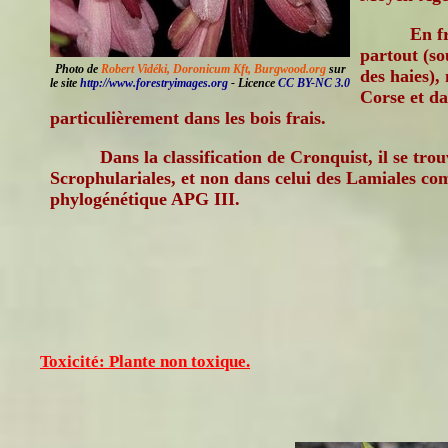
En f
partout (s
Photo de
Robert Vidéki, Doronicum Kft, Burgwood.org
sur
des haies),
le site
http://www.forestryimages.org
- Licence
CC BY-NC 3.0
Corse et da
particulièrement dans les bois frais.
Dans la classification de Cronquist, il se tro
Scrophulariales, et non dans celui des Lamiales com
phylogénétique APG III.
Toxicité: Plante non toxique.