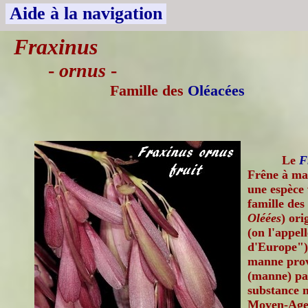
Aide à la navigation
Fraxinus
-
ornus
-
Famille des
Oléacées
Le
F
Frêne à man
une espèce 
famille des
Oléées
) ori
(on l'appel
d'Europe")
manne prov
(manne) pa
substance m
Moyen-Age 