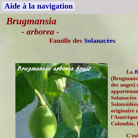
Aide à la navigation
Brugmansia
-
arborea
-
Famille des
Solanacées
La
B
(Brugmansi
des anges) 
appartenant
Solanacées 
Solanoïdées
originaire 
l'Amérique 
Colombie, 
C'es