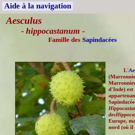
Aide à la navigation
Aesculus
-
hippocastanum
-
Famille des
Sapindacées
L'
Ae
(Marronni
Marronnier
d'Inde) est
appartenant
Sapindacée
Hippocastan
desHippoca
Europe, ma
nord (où il