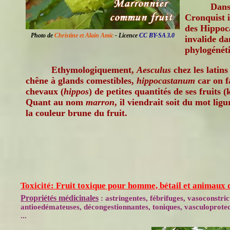
Dans 
Cronquist i
des Hippoca
Photo de
Christine et Alain Amic
- Licence
CC BY-SA 3.0
invalide dan
phylogénét
Ethymologiquement,
Aesculus
chez les latins
chêne à glands comestibles,
hippocastanum
car on f
chevaux (
hippos
) de petites quantités de ses fruits 
Quant au nom
marron
, il viendrait soit du mot lig
la couleur brune du fruit.
Toxicité: Fruit toxique pour homme, bétail et animaux 
Propriétés médicinales
: astringentes, fébrifuges, vasoconstric
antioedémateuses, décongestionnantes, toniques, vasculoprotect
...