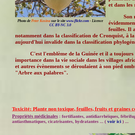
et dans les
Son 
Photo de
Peter Kosina
sur le site
www.flickr.com
- Licence
évidemment
CC BY-NC 3.0
feuilles. I
notamment dans la classification de Cronquist, à l
aujourd'hui invalide dans la classification phylogé
C'est l'emblème de la Guinée et il a toujour
importance dans la vie sociale dans les villages afri
et autres évènements se déroulaient à son pied omb
"Arbre aux palabres".
Toxicité: Plante non toxique, feuilles, fruits et graines 
Propriétés médicinales
: fortifiantes, antidiarrhéiques, fébrif
antiasthmatiques, cicatrisantes, hydratantes ... (
voir ici
) ...