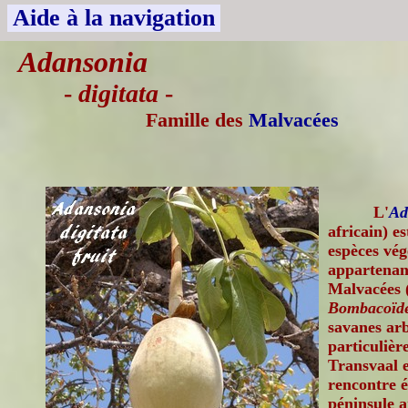
Aide à la navigation
Adansonia
-
digitata
-
Famille des
Malvacées
L'
Ad
africain) e
espèces vég
appartenant
Malvacées 
Bombacoïd
savanes arb
particuliè
Transvaal 
rencontre 
péninsule 