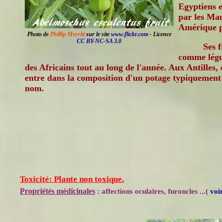
Egyptiens e
par les Mau
Amérique pa
Photo de
Phillip Merritt
sur le site
www.flickr.com
- Licence
CC BY-NC-SA 3.0
Ses 
comme légum
des Africains tout au long de l'année. Aux Antilles
entre dans la composition d'un potage typiquement 
nom.
Toxicité: Plante non toxique.
Propriétés médicinales
: affections oculaires, furoncles ...(
voir