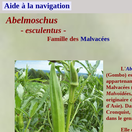
Aide à la navigation
Abelmoschus
-
esculentus
-
Famille des
Malvacées
L'
Ab
(Gombo) es
appartenant
Malvacées 
Malvoïdées,
originaire 
d'Asie). Dan
Cronquist, 
dans le ge
Elle 