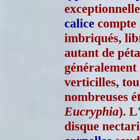
exceptionnell
calice
compte 3
imbriqués, li
autant de péta
généralement
verticilles, t
nombreuses ét
Eucryphia
). L
disque nectarif