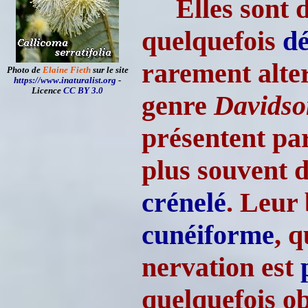
Elles sont 
quelquefois
dé
rarement alte
Photo de
Elaine Fieth
sur le site
https://www.inaturalist.org
-
Licence
CC BY 3.0
genre
Davidso
présentent par
plus souvent d
crénelé
. Leur
cunéiforme
, 
nervation est
quelquefois ob