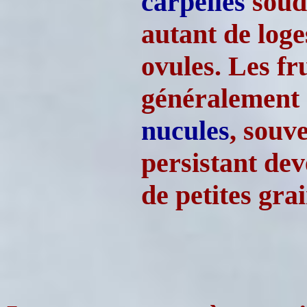
carpelles
soudé
autant de loge
ovules. Les fr
généralement
nucules
, souv
persistant dev
de petites gra