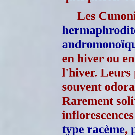
Les Cunoni
hermaphrodit
andromonoïq
en hiver ou en 
l'hiver. Leurs 
souvent odora
Rarement solit
inflorescence
type
racème
,