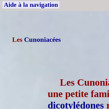
Aide à la navigation
Les
Cunoniacées
Les Cunonia
une petite fami
dicotylédones
r