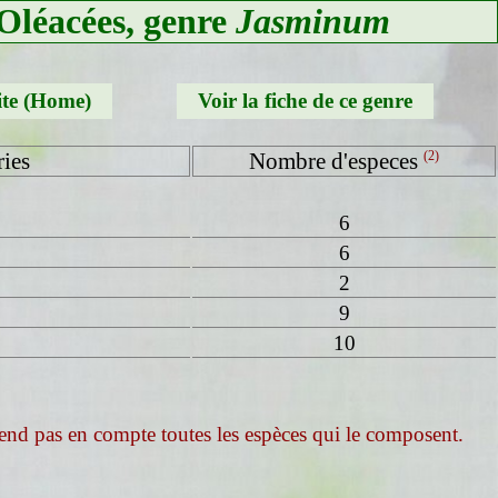
 Oléacées, genre
Jasminum
ite (Home)
Voir la fiche de ce genre
ries
Nombre d'especes
(2)
6
6
2
9
10
end pas en compte toutes les espèces qui le composent.