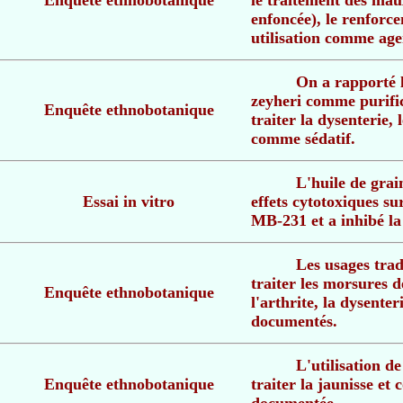
Enquête ethnobotanique
le traitement des mau
enfoncée), le renforc
utilisation comme agen
On a rapporté l
zeyheri comme purific
Enquête ethnobotanique
traiter la dysenterie, 
comme sédatif.
L'huile de grai
Essai in vitro
effets cytotoxiques s
MB-231 et a inhibé la
Les usages tra
traiter les morsures d
Enquête ethnobotanique
l'arthrite, la dysenter
documentés.
L'utilisation d
Enquête ethnobotanique
traiter la jaunisse e