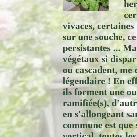
her
cer
vivaces, certaines
sur une souche, ce
persistantes ... M
végétaux si dispar
ou cascadent, me 
légendaire ! En ef
ils forment une ou
ramifiée(s), d'autr
en s'allongeant sa
commune est que s
vertical, toutes l