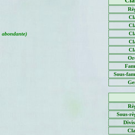
Cla
Rè
Cl
Cl
Cl
n abondante)
Cl
Cl
Or
Fami
Sous-fami
Ge
Rè
Sous-rè
Divi
Cla