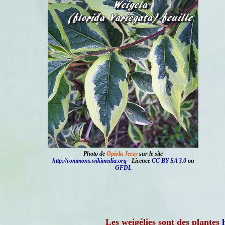
Photo de
Opiola Jerzy
sur le site
http://commons.wikimedia.org
- Licence
CC BY-SA 3.0
ou
GFDL
Les weigélies sont des plantes