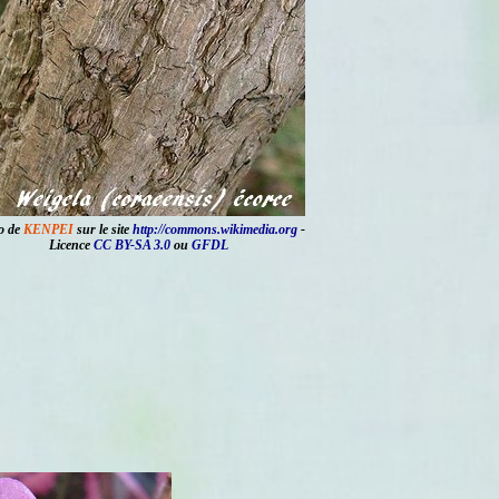
o de
KENPEI
sur le site
http://commons.wikimedia.org
-
Licence
CC BY-SA 3.0
ou
GFDL