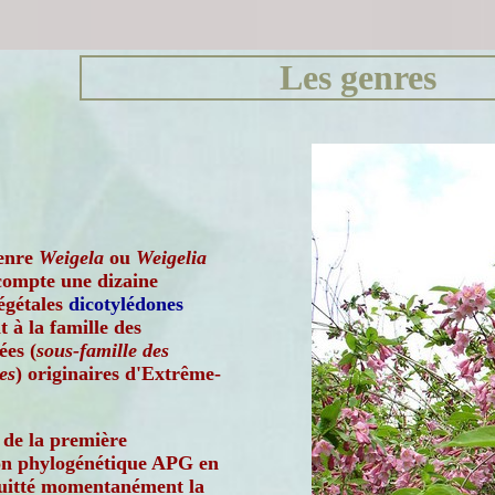
Les genres
enre
Weigela
ou
Weigelia
compte une dizaine
égétales
dicotylédones
 à la famille des
ées (
sous-famille des
es
) originaires d'Extrême-
 de la première
ion phylogénétique APG en
 quitté momentanément la