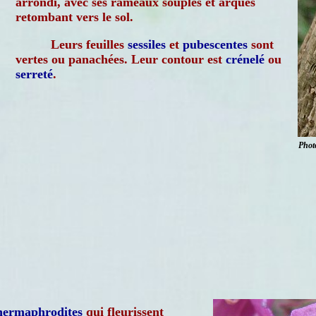
arrondi, avec ses rameaux souples et arqués
retombant vers le sol.
Leurs feuilles
sessiles
et
pubescentes
sont
vertes ou panachées. Leur contour est
crénelé
ou
serreté
.
Phot
hermaphrodites
qui fleurissent