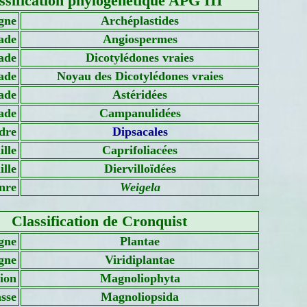
ssification phylogénétique APG III
gne
Archéplastides
ade
Angiospermes
ade
Dicotylédones vraies
ade
Noyau des Dicotylédones vraies
ade
Astéridées
ade
Campanulidées
dre
Dipsacales
lle
Caprifoliacées
lle
Diervilloïdées
nre
Weigela
Classification de Cronquist
gne
Plantae
gne
Viridiplantae
sion
Magnoliophyta
sse
Magnoliopsida