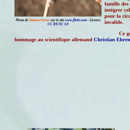
famille des
intégrer ce
pour la cir
Photo de
Tatiana Gerus
sur le site
www.flickr.com
- Licence
invalide.
CC BY-NC 3.0
Ce g
hommage au scientifique allemand
Christian Ehren