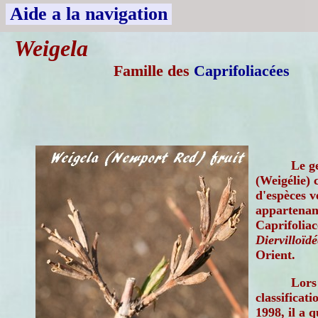
Aide a la navigation
Weigela
Famille des
Caprifoliacées
Le g
(Weigélie) 
d'espèces v
appartenant
Caprifoliac
Diervilloïdé
Orient.
Lors
classificat
1998, il a