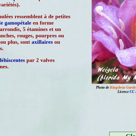
ariétés).
ulées ressemblent à de petites
le
gamopétale
en forme
arrondis, 5 étamines et un
lanches, rouges, pourpres ou
ou plus, sont
axillaires
ou
s.
déhiscentes
par 2 valves
nes.
Photo de
Kingsbrae Garde
Licence
CC 