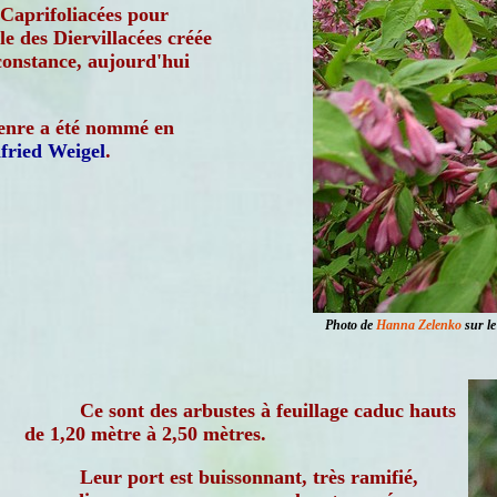
 Caprifoliacées pour
lle des Diervillacées créée
constance, aujourd'hui
enre a été nommé en
fried Weigel
.
Photo de
Hanna Zelenko
sur le
Ce sont des arbustes à feuillage caduc hauts
de 1,20 mètre à 2,50 mètres.
Leur port est buissonnant, très ramifié,