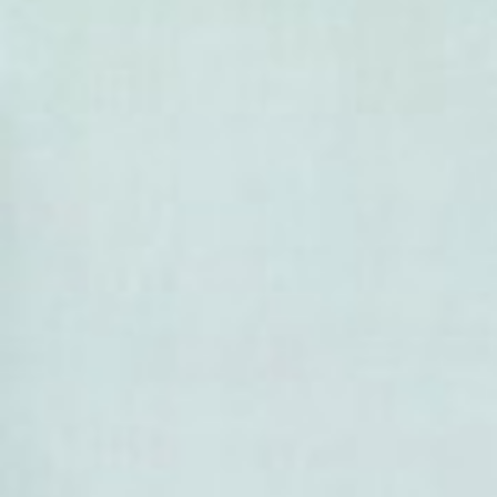
- Phaseolus purpusii
- Phaseolus reticulatus
- Phaseolus rotundatus
- Phaseolus salicifolius
- Phaseolus scabrellus
- Phaseolus scrobiculatifoliu
- Phaseolus sonorensis
- Phaseolus talamancensis
- Phaseolus tenellus
- Phaseolus teulensis
- Phaseolus texensis
- Phaseolus trifidus
- Phaseolus tuerckheimii
- Phaseolus venosus
-
Phaseolus vulgaris
(Harico
- Phaseolus xanthotrichus