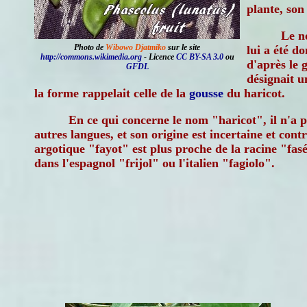
plante, son 
Le n
Photo de
Wibowo Djatmiko
sur le site
lui a été d
http://commons.wikimedia.org
- Licence
CC BY-SA 3.0
ou
d'après le 
GFDL
désignait u
la forme rappelait celle de la
gousse
du haricot.
En ce qui concerne le nom "haricot", il n'a p
autres langues, et son origine est incertaine et con
argotique "fayot" est plus proche de la racine "fas
dans l'espagnol "frijol" ou l'italien "fagiolo".