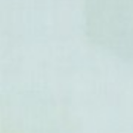
- Phaseolus leptophyllus
- Phaseolus leptostachyus
- Phaseolus lignosus
- Phaseolus longiplacentifer
- Phaseolus lunatus
- Phaseolus macrolepis
- Phaseolus maculatifolius
- Phaseolus maculatus
- Phaseolus macvaughii
- Phaseolus magnilobatus
- Phaseolus marechalii
- Phaseolus micranthus
- Phaseolus microcarpus
- Phaseolus mollis
- Phaseolus neglectus
- Phaseolus nelsonii