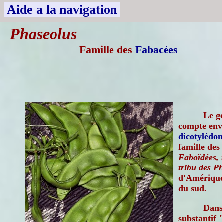
Aide a la navigation
Phaseolus
Famille des
Fabacées
Le g
compte envi
dicotylédon
famille des
Faboïdées, 
tribu des P
d'Amérique
du sud.
Dans
substantif 