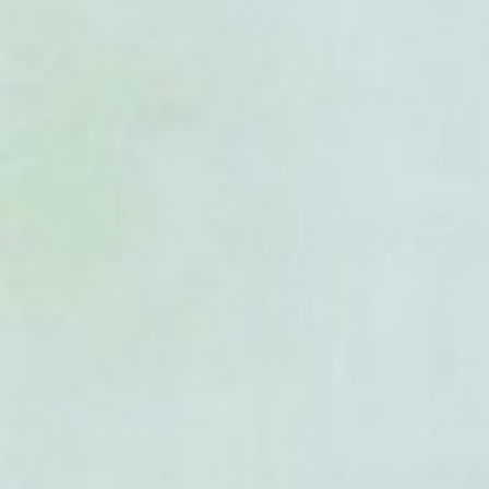
- Phaseolus nodosus
- Phaseolus novoleonensis
- Phaseolus oaxacanus
- Phaseolus oligospermus
- Phaseolus opacus
- Phaseolus pachyrrhizoides
- Phaseolus parvifolius
- Phaseolus parvulus
- Phaseolus pauciflorus
- Phaseolus pedicellatus
- Phaseolus perplexus
- Phaseolus persistentus
- Phaseolus plagiocylix
- Phaseolus pluriflorus
- Phaseolus polymorphus
- Phaseolus polystachios