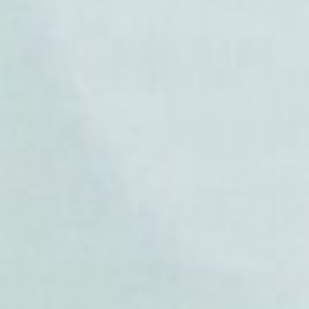
- Phaseolus xolocotzii
- Phaseolus zimapanensis