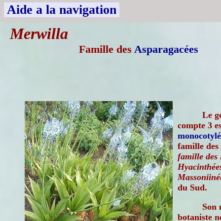
Aide a la navigation
Merwilla
Famille des
Asparagacées
Le g
compte 3 es
monocotylé
famille des
famille des 
Hyacinthées
Massoniiné
du Sud.
Son 
botaniste n