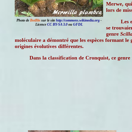
Merwe, qui 
lors de mis
Photo de
BotBln
sur le site
http://commons.wikimedia.org
-
Les 
Licence
CC BY-SA 3.0
ou
GFDL
se trouvaie
genre
Scill
moléculaire a démontré que les espèces formant le
origines évolutives différentes.
Dans la classification de Cronquist, ce genre 