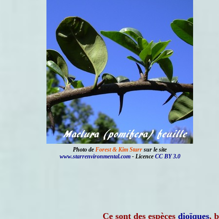
Photo de
Forest & Kim Starr
sur le site
www.starrenvironmental.com
- Licence
CC BY 3.0
Ce sont des espèces
dioïques
, 