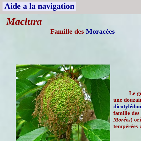
Aide a la navigation
Maclura
Famille des
Moracées
Le g
une douzain
dicotylédon
famille des
Morées
) or
tempérées 