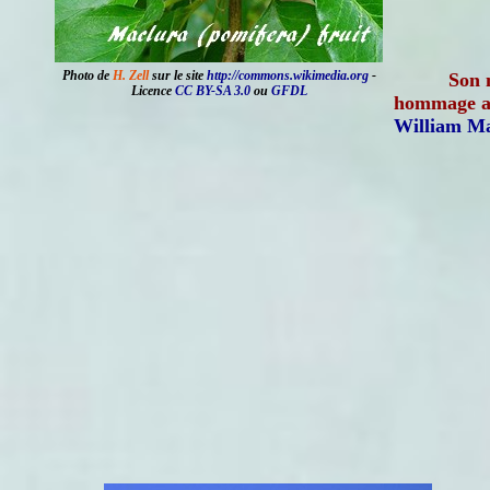
Photo de
H. Zell
sur le site
http://commons.wikimedia.org
-
Son 
Licence
CC BY-SA 3.0
ou
GFDL
hommage au
William Ma