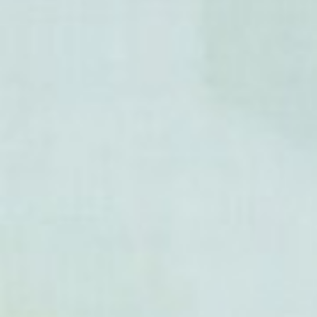
-
Hoya multiflora
(Hoya multi
- Hoya nervosa
- Hoya ovalifolia
- Hoya pandurata
- Hoya papuana
- Hoya parasitica
- Hoya picta
- Hoya polyneura
- Hoya pottsii
- Hoya praetorii
- Hoya pruinosa
- Hoya radicalis
- Hoya revolubilis
- Hoya rupicola
- Hoya salweenica
- Hoya siamica