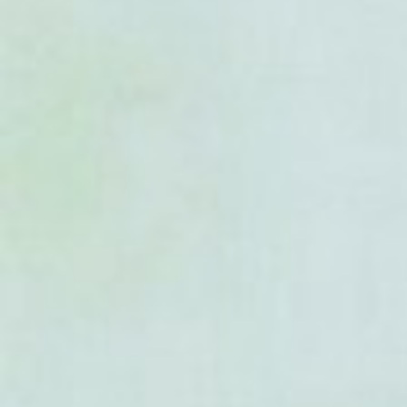
- Hoya silvatica
- Hoya thomsonii
- Hoya verticillata
- Hoya villosa
- Hoya vitiensis