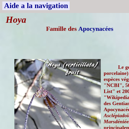
Aide a la navigation
Hoya
Famille des
Apocynacées
Le g
porcelaine
espèces vég
"NCBI", 50
List" et 20
"Wikipedia
des Gentian
Apocynacée
Asclépiadoï
Marsdéniée
principalem