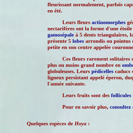
fleurissant normalement, parfois cap
en été.
Leurs fleurs
actinomorphes
gé
nectarifères ont la forme d'une étoil
gamosépale
à 5 dents triangulaires, 
présente 5
lobes
arrondis ou pointus 
petite en son centre appelée couronne
Ces fleurs rarement solitaires 
plus ou moins grand nombre en
ombe
globuleuses. Leurs
pédicelles
caducs 
ligneux persistant appelé éperon, du
l'année suivante.
Leurs fruits sont des
follicules
Pour en savoir plus,
consultez 
Quelques espèces de
Hoya
: