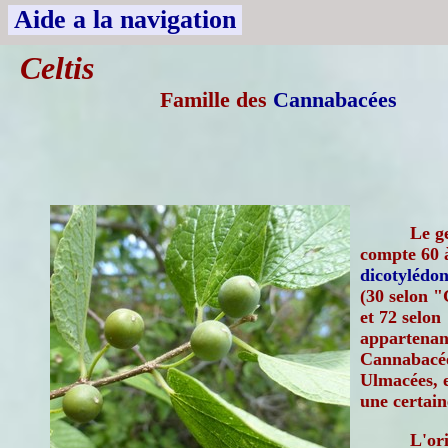
Aide a la navigation
Celtis
Famille des
Cannabacées
Le g
compte 60 à
dicotylédon
(30 selon 
et 72 selon
appartenant
Cannabacée
Ulmacées, 
une certain
L'or