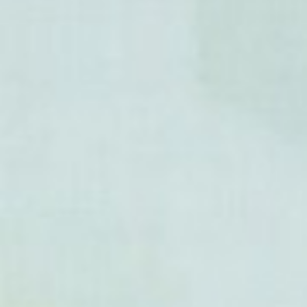
- Celtis trinervia
- Celtis yunnanensis