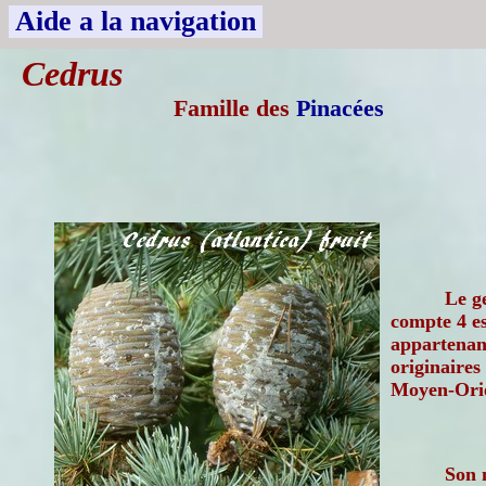
Aide a la navigation
Cedrus
Famille des
Pinacées
Le g
compte 4 es
appartenant
originaires
Moyen-Orie
Son 