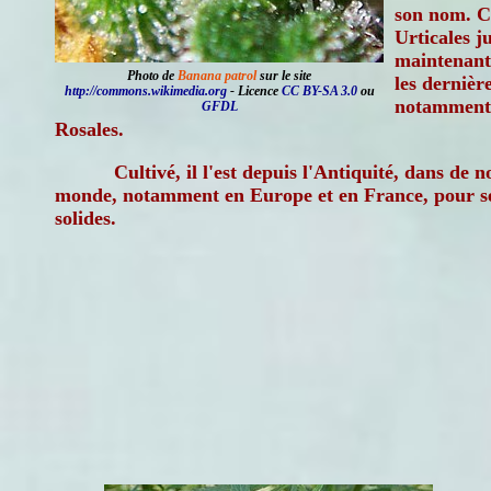
son nom. Cl
Urticales j
maintenant
Photo de
Banana patrol
sur le site
les dernièr
http://commons.wikimedia.org
- Licence
CC BY-SA 3.0
ou
notamment 
GFDL
Rosales.
Cultivé, il l'est depuis l'Antiquité, dans de
monde, notamment en Europe et en France, pour ses 
solides.