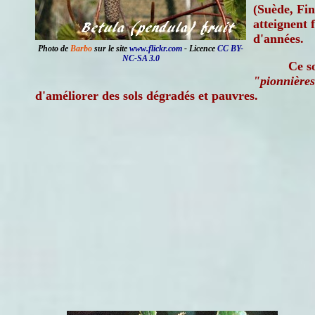
(Suède, Finl
atteignent 
d'années.
Photo de
Barbo
sur le site
www.flickr.com
- Licence
CC BY-
NC-SA 3.0
Ce so
"pionnière
d'améliorer des sols dégradés et pauvres.