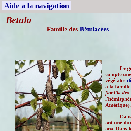
Aide a la navigation
Betula
Famille des
Bétulacées
Le g
compte une
végétales
d
à la famill
famille des
l'hémisphèr
Amérique).
Dans 
ont une dur
ans. Dans l