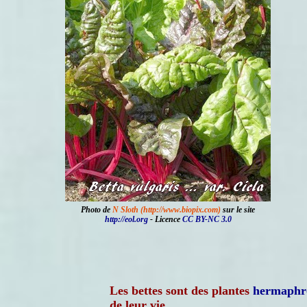
Photo de
N Sloth (http://www.biopix.com)
sur le site
http://eol.org
- Licence
CC BY-NC 3.0
Les bettes sont des plantes
hermaphr
de leur vie.