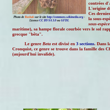
contrées d'
L'origine d
Ces dernie
Photo de
Rasbak
sur le site
http://commons.wikimedia.org
-
la sous-es
Licence
CC BY-SA 3.0
ou
GFDL
sous-espèce
maritime), sa hampe florale courbée vers le sol rapp
grecque "bêta".
Le genre
Beta
est divisé en
3 sections
. Dans l
Cronquist, ce genre se trouve dans la famille des 
(aujourd'hui invalide).