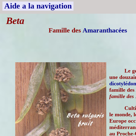
Aide a la navigation
Beta
Famille des
Amaranthacées
Le g
une douzain
dicotylédon
famille de
famille des
Cult
le monde, l
Europe occi
méditerrané
au Proche-O