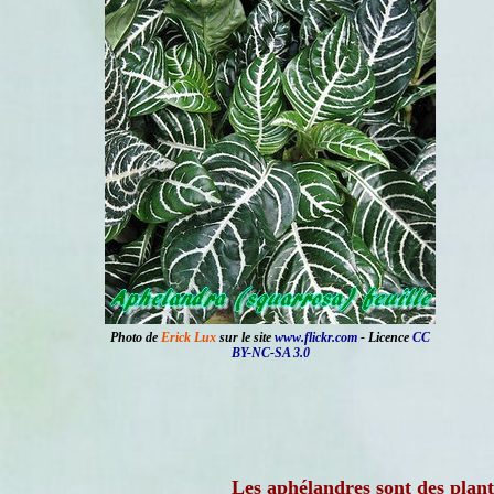
Photo de
Erick Lux
sur le site
www.flickr.com
- Licence
CC
BY-NC-SA 3.0
Les aphélandres sont des plan