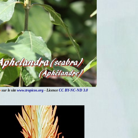
o
sur le site
www.tropicos.org
- Licence
CC BY-NC-ND 3.0