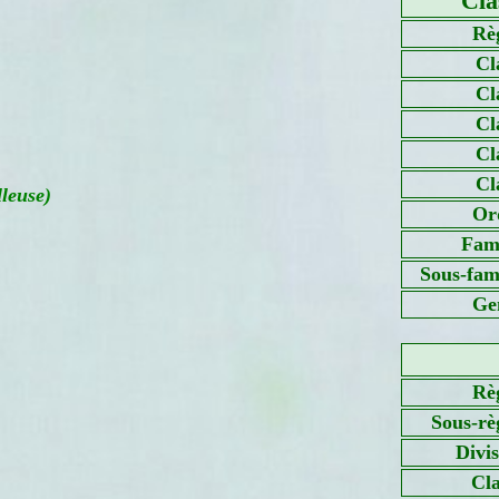
Cla
Rè
Cl
Cl
Cl
Cl
Cl
leuse)
Or
Fami
Sous-fami
Ge
Rè
Sous-rè
Divi
Cla