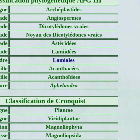
ssification phylogénétique APG III
gne
Archéplastides
ade
Angiospermes
ade
Dicotylédones vraies
ade
Noyau des Dicotylédones vraies
ade
Astéridées
ade
Lamiidées
dre
Lamiales
lle
Acanthacées
lle
Acanthoïdées
nre
Aphelandra
Classification de Cronquist
gne
Plantae
gne
Viridiplantae
sion
Magnoliophyta
sse
Magnoliopsida