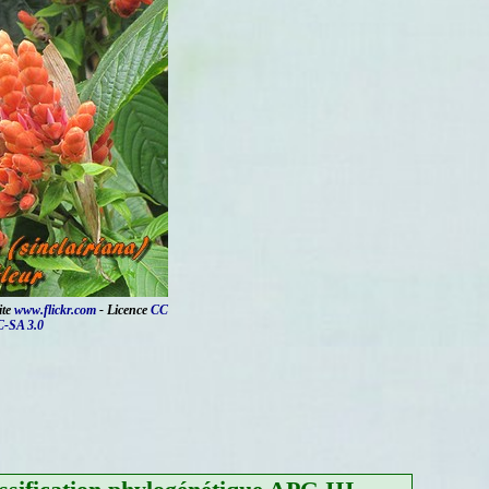
ite
www.flickr.com
- Licence
CC
-SA 3.0