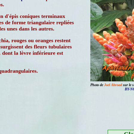
s.
n d'épis coniques terminaux
es de forme triangulaire repliées
les unes dans les autres.
chia, rouges ou oranges restent
 surgissent des fleurs tubulaires
, dont la lèvre inférieure est
uadrangulaires.
Photo de
Joel Abroad
sur le s
BY-NC