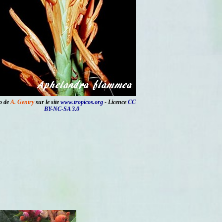
o de
A. Gentry
sur le site
www.tropicos.org
- Licence
CC
BY-NC-SA 3.0