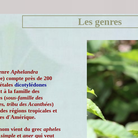
Les genres
enre
Aphelandra
e) compte près de 200
étales
dicotylédones
 à la famille des
s (
sous-famille des
s, tribu des Acanthées
)
 des régions tropicales et
les d'Amérique.
nom vient du grec
apheles
e
simple
et
aner
qui veut