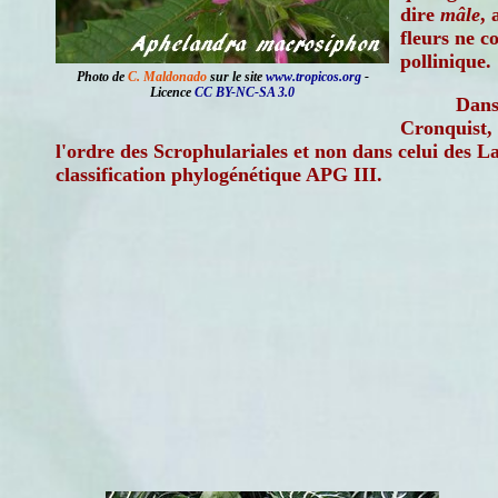
dire
mâle
, 
fleurs ne c
pollinique.
Photo de
C. Maldonado
sur le site
www.tropicos.org
-
Licence
CC BY-NC-SA 3.0
Dans 
Cronquist, 
l'ordre des Scrophulariales et non dans celui des 
classification phylogénétique APG III.