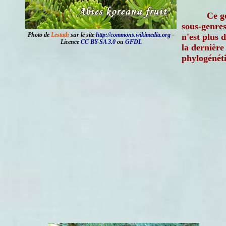
Ce g
sous-genres
Photo de
Lestath
sur le site
http://commons.wikimedia.org
-
n'est plus 
Licence
CC BY-SA 3.0
ou
GFDL
la dernière 
phylogénét