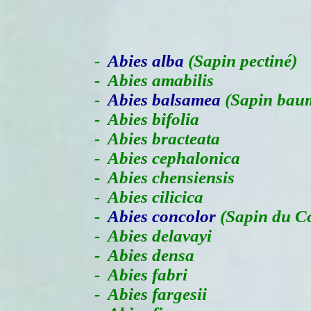
-
Abies alba
(Sapin pectiné)
- Abies amabilis
-
Abies balsamea
(Sapin baum
- Abies bifolia
- Abies bracteata
- Abies cephalonica
- Abies chensiensis
- Abies cilicica
-
Abies concolor
(Sapin du C
- Abies delavayi
- Abies densa
- Abies fabri
- Abies fargesii