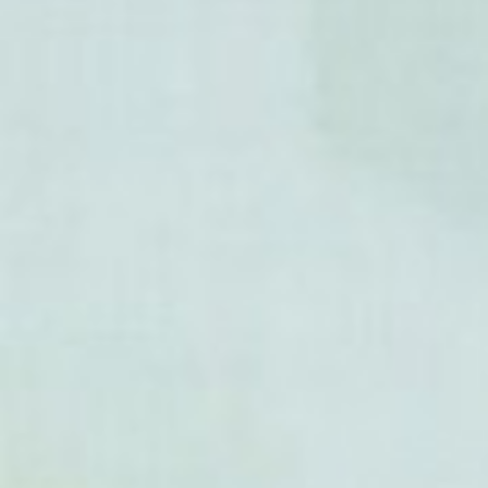
- Abies numidica
- Abies pardei
- Abies pindrow
-
Abies pinsapo
(Sapin d'Esp
- Abies procera
- Abies recurvata
- Abies religiosa
- Abies sachalinensis
- Abies sibirica
- Abies spectabilis
- Abies squamata
- Abies veitchii
- Abies vejarii
- Abies x insignis
- Abies x shastensis
- Abies x umbellata