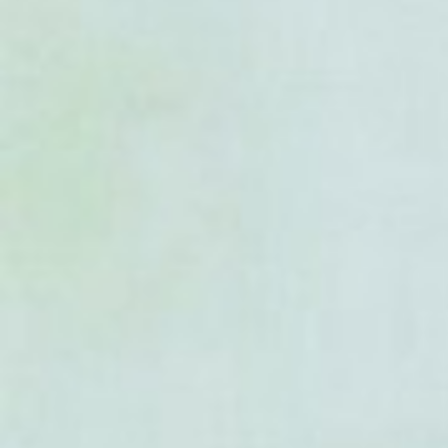
- Abies x vasconellosiana
- Abies x vilmorinii