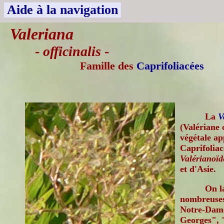
Aide à la navigation
Valeriana
-
officinalis
-
Famille des
Caprifoliacées
La
V
(Valériane 
végétale ap
Caprifoliac
Valérianoïd
et d'Asie.
On l
nombreuses
Notre-Dame
Georges", 