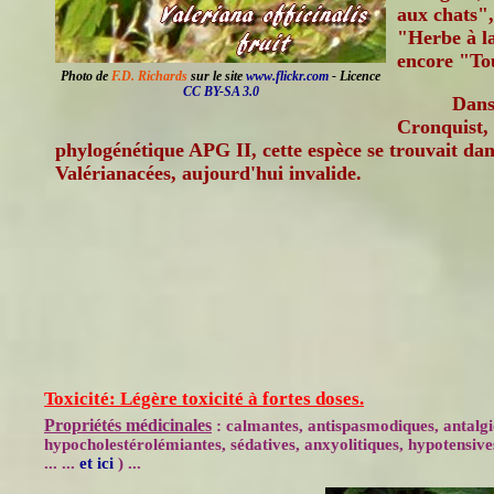
aux chats"
"Herbe à l
encore "To
Photo de
F.D. Richards
sur le site
www.flickr.com
- Licence
CC BY-SA 3.0
Dans 
Cronquist, 
phylogénétique APG II, cette espèce se trouvait dan
Valérianacées, aujourd'hui invalide.
Toxicité: Légère toxicité à fortes doses.
Propriétés médicinales
: calmantes, antispasmodiques, antalgi
hypocholestérolémiantes, sédatives, anxyolitiques, hypotensives
... ...
et ici
) ...