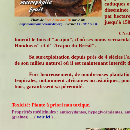
caduques ou
disséminée 
par hectare
Photo de
Fred Almeida2016
sur le site
jusqu'à 150
http://commons.wikimedia.org
- Licence
CC BY-SA 3.0
C'est
fournit le bois d'"acajou", d'où ses noms vernacul
Honduras" et d'"Acajou du Brésil".
Sa surexploitation depuis près de 4 siècles l
de son milieu naturel où il est maintenant interdit de
Fort heureusement, de nombreuses plantation
tropicales, notamment africaines ou asiatiques, pour
bois, garantissent sa pérennité.
Toxicité: Plante à priori non toxique.
Propriétés médicinales
: antioxydantes, hypoglycémiantes, ant
(graines) ... (
voir ici
) ...