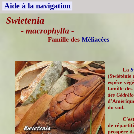
Aide à la navigation
Swietenia
-
macrophylla
-
Famille des
Méliacées
La
S
(Swiéténie 
espèce végé
famille des
des Cédrélo
d'Amérique
du sud.
C'est
de répartit
prospère da