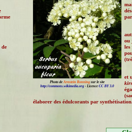
mai
e
dés
forme
par
au
ou 
 de
les
pou
(tr
et 
Photo de
Arnstein Ronning
sur le site
kir
http://commons.wikimedia.org
- Licence
CC BY 3.0
éga
(sa
élaborer des édulcorants par synthétisation