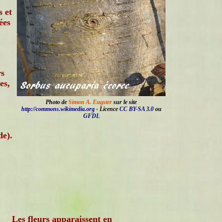
s et
ées
rs
es,
Photo de
Simon A. Eugster
sur le site
http://commons.wikimedia.org
- Licence
CC BY-SA 3.0
ou
GFDL
de).
Les fleurs apparaissent en