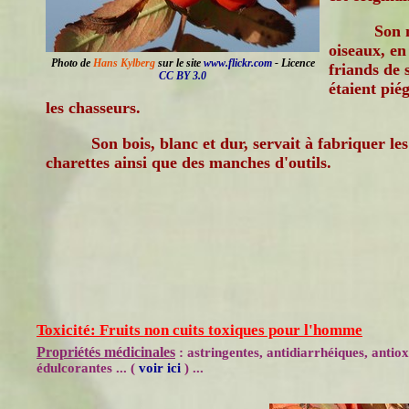
Son 
oiseaux, en 
Photo de
Hans Kylberg
sur le site
www.flickr.com
- Licence
friands de s
CC BY 3.0
étaient piég
les chasseurs.
Son bois, blanc et dur, servait à fabriquer le
charettes ainsi que des manches d'outils.
Toxicité: Fruits non cuits toxiques pour l'homme
Propriétés médicinales
: astringentes, antidiarrhéiques, anti
édulcorantes ... (
voir ici
) ...