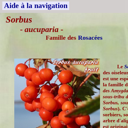
Aide à la navigation
Sorbus
-
aucuparia
-
Famille des
Rosacées
Le
S
des oiseleu
est une esp
la famille 
des Amygdal
sous-tribu 
Sorbus, sou
Sorbus
). C
sorbiers, 
arbre d'ali
est origina