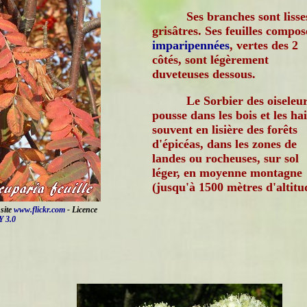
Ses branches sont lisse
grisâtres. Ses feuilles compos
imparipennées
, vertes des 2
côtés, sont légèrement
duveteuses dessous.
Le Sorbier des oiseleu
pousse dans les bois et les hai
souvent en lisière des forêts
d'épicéas, dans les zones de
landes ou rocheuses, sur sol
léger, en moyenne montagne
(jusqu'à 1500 mètres d'altitu
 site
www.flickr.com
- Licence
 3.0