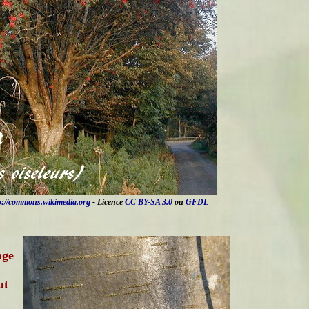
p://commons.wikimedia.org
- Licence
CC BY-SA 3.0
ou
GFDL
age
ut