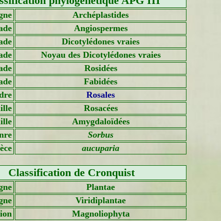
ssification phylogénétique APG III
gne
Archéplastides
ade
Angiospermes
ade
Dicotylédones vraies
ade
Noyau des Dicotylédones vraies
ade
Rosidées
ade
Fabidées
dre
Rosales
lle
Rosacées
lle
Amygdaloïdées
nre
Sorbus
èce
aucuparia
Classification de Cronquist
gne
Plantae
gne
Viridiplantae
sion
Magnoliophyta