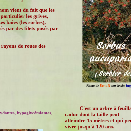
nom vient du fait que les
particulier les grives,
es baies (les sorbes),
és par des filets posés par
s rayons de roues des
Photo de
Eeno11
sur le site
htt
C'est un arbre à feuill
oxydantes, hypoglycémiantes,
caduc dont la taille peut
atteindre 15 mètres et qui pe
vivre jusqu'à 120 ans.