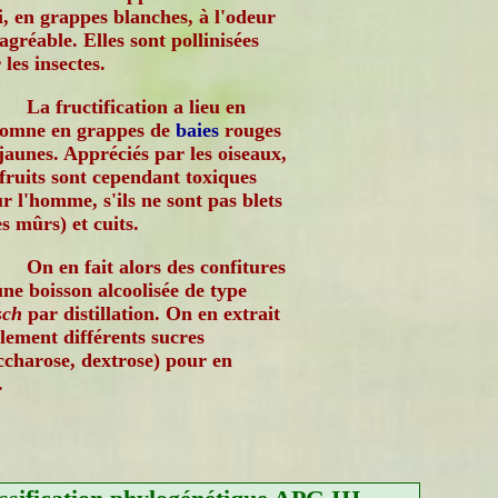
, en grappes blanches, à l'odeur
agréable. Elles sont pollinisées
 les insectes.
La fructification a lieu en
tomne en grappes de
baies
rouges
jaunes. Appréciés par les oiseaux,
 fruits sont cependant toxiques
r l'homme, s'ils ne sont pas blets
ès mûrs) et cuits.
On en fait alors des confitures
une boisson alcoolisée de type
sch
par distillation. On en extrait
lement différents sucres
ccharose, dextrose) pour en
.