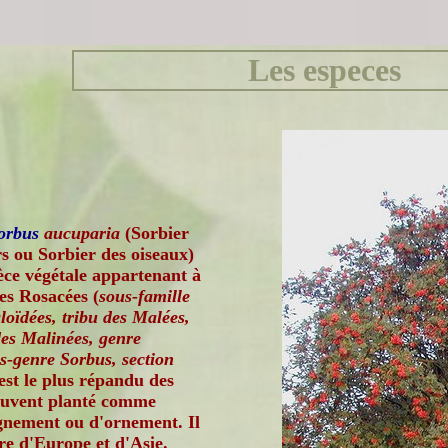
Les especes
orbus
aucuparia
(Sorbier
rs ou Sorbier des oiseaux)
èce végétale appartenant à
des Rosacées (
sous-famille
oïdées, tribu des Malées,
des Malinées, genre
s-genre Sorbus, section
'est le plus répandu des
souvent planté comme
gnement ou d'ornement. Il
ire d'Europe et d'Asie.