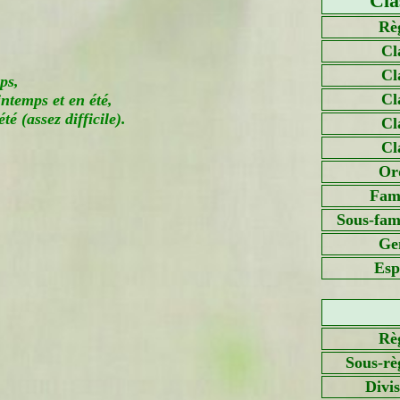
Cla
Rè
Cl
Cl
ps,
Cl
intemps et en été,
té (assez difficile).
Cl
Cl
Or
Fami
Sous-fami
Ge
Esp
Rè
Sous-rè
Divi